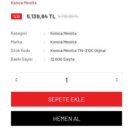
Konica Minolta
5.139,84 TL
5.710,93 TL
%10
Kategori
Konica Minolta
Marka
Konica Minolta
Stok Kodu
Konica Minolta TN-312C Orjinal
Baskı Sayısı
12.000 Sayfa
SEPETE EKLE
HEMEN AL