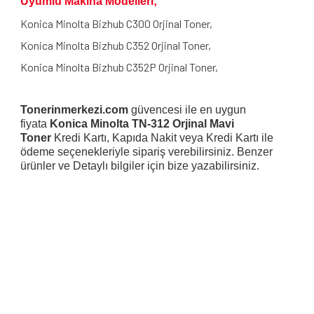
Uyumlu Makina Modelleri;
Konica Minolta Bizhub C300 Orjinal Toner,
Konica Minolta Bizhub C352 Orjinal Toner,
Konica Minolta Bizhub C352P Orjinal Toner,
Tonerinmerkezi.com
güvencesi ile en uygun
fiyata
Konica Minolta TN-312 Orjinal Mavi
Toner
Kredi Kartı, Kapıda Nakit veya Kredi Kartı ile
ödeme seçenekleriyle sipariş verebilirsiniz. Benzer
ürünler ve Detaylı bilgiler için bize yazabilirsiniz.
Bu ürünün fiyat bilgisi, resim, ürün açıklamalarında ve diğer
konularda yetersiz gördüğünüz noktaları öneri formunu
Bu ürüne ilk yorumu siz yapın!
kullanarak tarafımıza iletebilirsiniz.