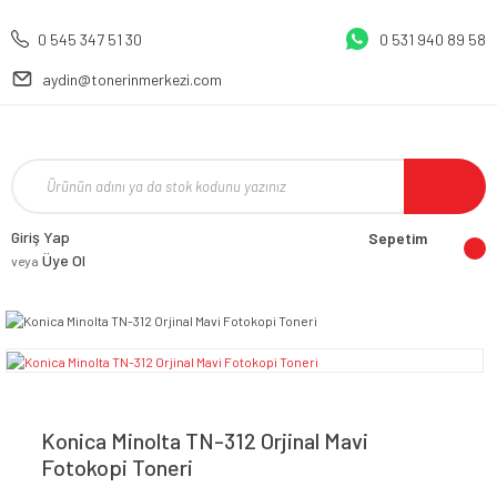
0 545 347 51 30
0 531 940 89 58
aydin@tonerinmerkezi.com
Giriş Yap
Sepetim
Üye Ol
veya
Konica Minolta TN-312 Orjinal Mavi
Fotokopi Toneri