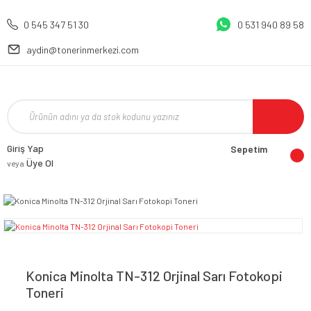
0 545 347 51 30
0 531 940 89 58
aydin@tonerinmerkezi.com
Giriş Yap
Sepetim
Üye Ol
veya
Konica Minolta TN-312 Orjinal Sarı Fotokopi
Toneri