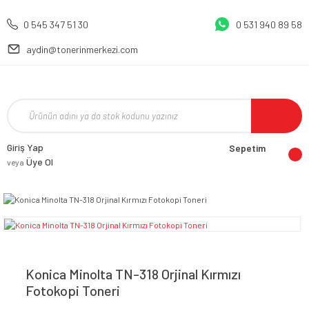
0 545 347 51 30
0 531 940 89 58
aydin@tonerinmerkezi.com
Giriş Yap
Sepetim
Üye Ol
veya
Konica Minolta TN-318 Orjinal Kırmızı
Fotokopi Toneri