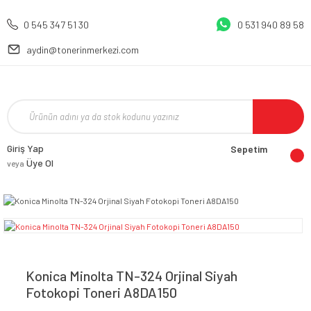
0 545 347 51 30
0 531 940 89 58
aydin@tonerinmerkezi.com
Giriş Yap
Sepetim
Üye Ol
veya
Konica Minolta TN-324 Orjinal Siyah
Fotokopi Toneri A8DA150