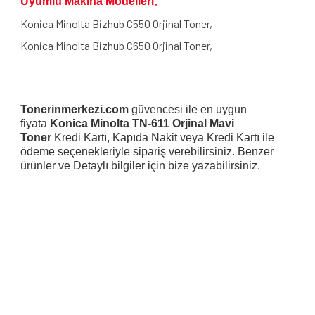
Uyumlu Makina Modelleri;
Konica Minolta Bizhub C550 Orjinal Toner,
Konica Minolta Bizhub C650 Orjinal Toner,
Tonerinmerkezi.com
güvencesi ile en uygun
fiyata
Konica Minolta TN-611 Orjinal Mavi
Toner
Kredi Kartı, Kapıda Nakit veya Kredi Kartı ile
ödeme seçenekleriyle sipariş verebilirsiniz. Benzer
ürünler ve Detaylı bilgiler için bize yazabilirsiniz.
Bu ürünün fiyat bilgisi, resim, ürün açıklamalarında ve diğer
konularda yetersiz gördüğünüz noktaları öneri formunu
Bu ürüne ilk yorumu siz yapın!
kullanarak tarafımıza iletebilirsiniz.