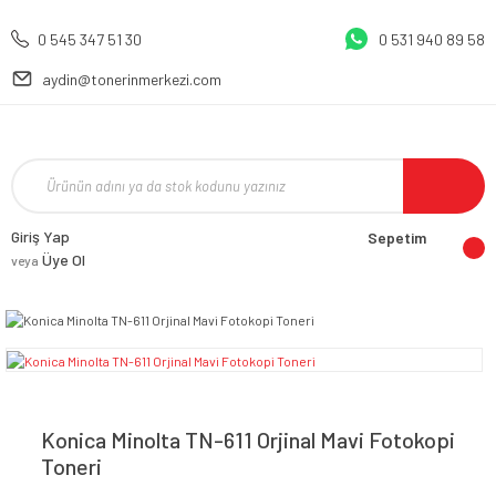
0 545 347 51 30
0 531 940 89 58
aydin@tonerinmerkezi.com
Giriş Yap
Sepetim
Üye Ol
veya
Konica Minolta TN-611 Orjinal Mavi Fotokopi
Toneri