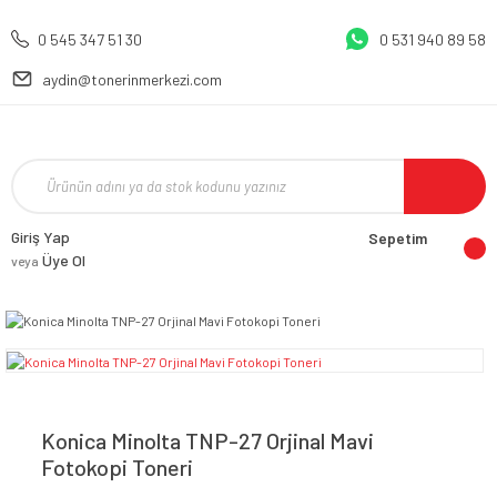
0 545 347 51 30
0 531 940 89 58
aydin@tonerinmerkezi.com
Giriş Yap
Sepetim
Üye Ol
veya
Konica Minolta TNP-27 Orjinal Mavi
Fotokopi Toneri