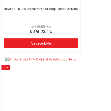
Develop TN-216 Orjinal Mavi Fotokopi Toneri A11G4D1
5.713,02 TL
5.141,72 TL
Sepete Ekle
%10