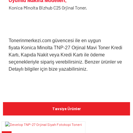
Uyumlu Makina Modelleri;
Konica Minolta Bizhub C25 Orjinal Toner,
Tonerinmerkezi.com
güvencesi ile en uygun
fiyata
Konica Minolta TNP-27 Orjinal Mavi Toner
Kredi
Kartı, Kapıda Nakit veya Kredi Kartı ile ödeme
seçenekleriyle sipariş verebilirsiniz. Benzer ürünler ve
Detaylı bilgiler için bize yazabilirsiniz.
Bu ürünün fiyat bilgisi, resim, ürün açıklamalarında ve diğer
konularda yetersiz gördüğünüz noktaları öneri formunu
Bu ürüne ilk yorumu siz yapın!
kullanarak tarafımıza iletebilirsiniz.
Tavsiye Ürünler
Görüş ve önerileriniz için teşekkür ederiz.
Yorum Yaz
Ürün resmi kalitesiz, bozuk veya görüntülenemiyor.