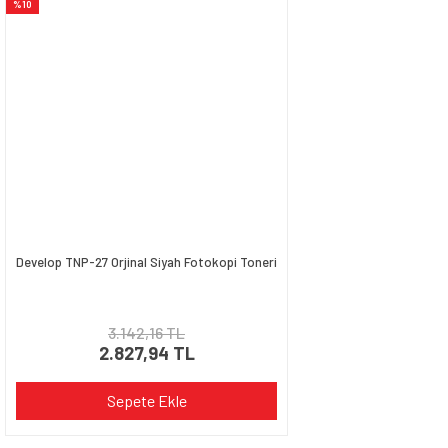
%10
Ürün açıklamasında eksik bilgiler bulunuyor.
Ürün bilgilerinde hatalar bulunuyor.
Ürün fiyatı diğer sitelerden daha pahalı.
Bu ürüne benzer farklı alternatifler olmalı.
Gönder
Develop TNP-27 Orjinal Siyah Fotokopi Toneri
3.142,16 TL
2.827,94 TL
Sepete Ekle