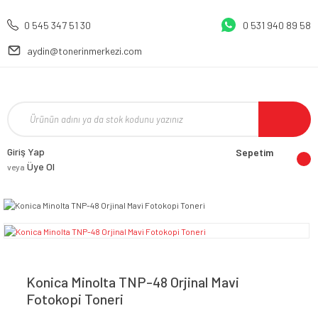
0 545 347 51 30
0 531 940 89 58
aydin@tonerinmerkezi.com
Giriş Yap
Sepetim
Üye Ol
veya
Konica Minolta TNP-48 Orjinal Mavi
Fotokopi Toneri