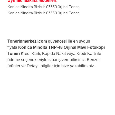
Uyumlu Makina Modelleri;
Konica Minolta Bizhub C3350 Orjinal Toner,
Konica Minolta Bizhub C3850 Orjinal Toner,
Tonerinmerkezi.com
güvencesi ile en uygun
fiyata
Konica Minolta TNP-48 Orjinal Mavi Fotokopi
Toneri
Kredi Kartı, Kapıda Nakit veya Kredi Kartı ile
ödeme seçenekleriyle sipariş verebilirsiniz. Benzer
ürünler ve Detaylı bilgiler için bize yazabilirsiniz.
Bu ürünün fiyat bilgisi, resim, ürün açıklamalarında ve diğer
konularda yetersiz gördüğünüz noktaları öneri formunu
Bu ürüne ilk yorumu siz yapın!
kullanarak tarafımıza iletebilirsiniz.