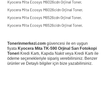
Kyocera Mita Ecosys M6026cdn Orjinal Toner,
Kyocera Mita Ecosys M6026cidn Orjinal Toner,
Kyocera Mita Ecosys M6526cdn Orjinal Toner,
Kyocera Mita Ecosys M6526cidn Orjinal Toner,
Tonerinmerkezi.com
güvencesi ile en uygun
fiyata
Kyocera Mita TK-590 Orjinal Sarı Fotokopi
Toneri
Kredi Kartı, Kapıda Nakit veya Kredi Kartı ile
ödeme seçenekleriyle sipariş verebilirsiniz. Benzer
ürünler ve Detaylı bilgiler için bize yazabilirsiniz.
Bu ürünün fiyat bilgisi, resim, ürün açıklamalarında ve diğer
konularda yetersiz gördüğünüz noktaları öneri formunu
Bu ürüne ilk yorumu siz yapın!
kullanarak tarafımıza iletebilirsiniz.
Görüş ve önerileriniz için teşekkür ederiz.