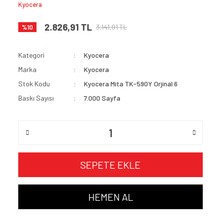
Kyocera
2.826,91 TL
3.141,01 TL
%10
Kategori
Kyocera
Marka
Kyocera
Stok Kodu
Kyocera Mita TK-590Y Orjinal 6
Baskı Sayısı
7.000 Sayfa
SEPETE EKLE
HEMEN AL