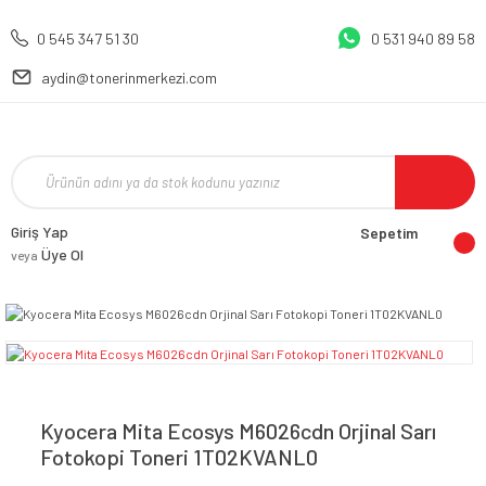
0 545 347 51 30
0 531 940 89 58
aydin@tonerinmerkezi.com
Giriş Yap
Sepetim
Üye Ol
veya
Kyocera Mita Ecosys M6026cdn Orjinal Sarı
Fotokopi Toneri 1T02KVANL0