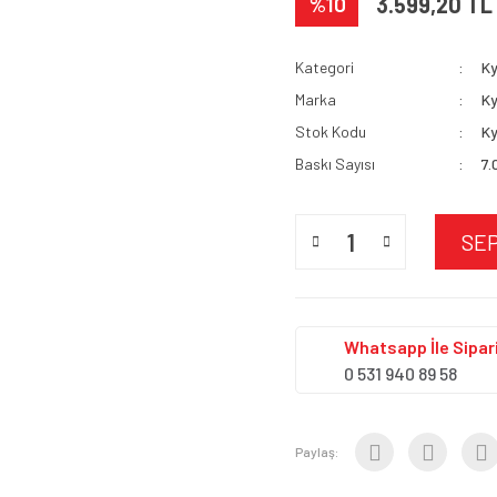
%10
3.599,20 TL
Kategori
K
Marka
K
Stok Kodu
Ky
Baskı Sayısı
7.
SE
Whatsapp İle Sipari
0 531 940 89 58
Paylaş: