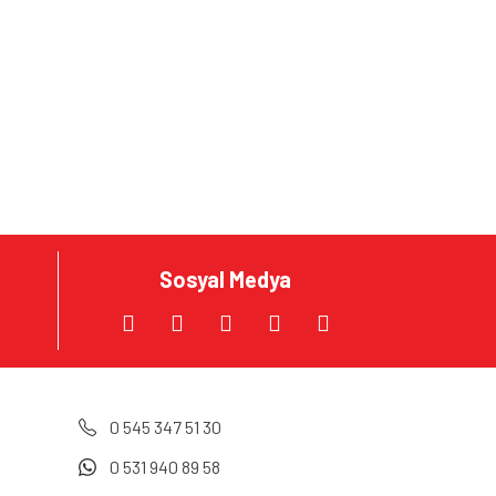
za iletebilirsiniz.
Sosyal Medya
0 545 347 51 30
0 531 940 89 58