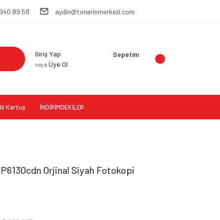
 940 89 58
aydin@tonerinmerkezi.com
Giriş Yap
Sepetim
Üye Ol
veya
il Kartuş
İNDİRİMDEKİLER
P6130cdn Orjinal Siyah Fotokopi