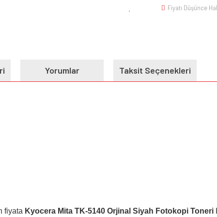
Fiyatı Düşünce Ha
ri
Yorumlar
Taksit Seçenekleri
 fiyata
Kyocera Mita TK-5140 Orjinal Siyah Fotokopi Toneri
K