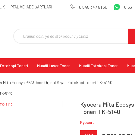
LİK
İPTAL VE İADE ŞARTLARI
0 545 347 51 30
0 531
l Fotokopi Toneri
Muadil Laser Toner
Muadil Fotokopi Toner
Muad
a Mita Ecosys P6130cdn Orjinal Siyah Fotokopi Toneri TK-5140
Kyocera Mita Ecosys 
Toneri TK-5140
Kyocera