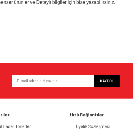
nzer ürünler ve Detaylı bilgiler için bize yazabilirsiniz.
e diğer konularda yetersiz gördüğünüz noktaları öneri formunu kullanarak tarafımı
Bu ürüne ilk yorumu siz yapın!
iyor.
Yorum Yaz
KAYDOL
riler
Hızlı Bağlantılar
al Laser Tonerler
Üyelik Sözleşmesi