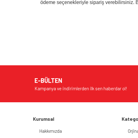
ödeme seçenekleriyle sipariş verebilirsiniz. Be
Bu ürünün fiyat bilgisi, resim, ürün açıklamalarında v
Görüş ve önerileriniz için teşekkür ederiz.
Ürün resmi kalitesiz, bozuk veya görüntülenem
Ürün açıklamasında eksik bilgiler bulunuyor.
E-BÜLTEN
Ürün bilgilerinde hatalar bulunuyor.
Kampanya ve indirimlerden ilk sen haberdar ol!
Ürün fiyatı diğer sitelerden daha pahalı.
Bu ürüne benzer farklı alternatifler olmalı.
Kurumsal
Katego
Hakkımızda
Orjin