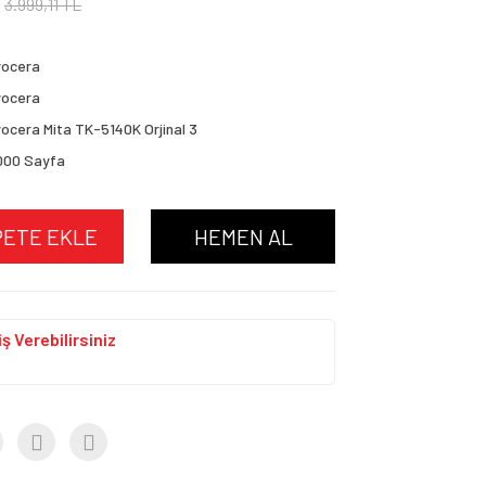
3.999,11 TL
yocera
yocera
ocera Mita TK-5140K Orjinal 3
000 Sayfa
PETE EKLE
HEMEN AL
ş Verebilirsiniz