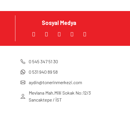
Sosyal Medya
0 545 347 51 30
0 531 940 89 58
aydin@tonerinmerkezi.com
Mevlana Mah.Milli Sokak No:12/3
Sancaktepe / İST