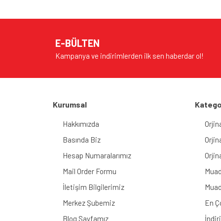
Ürün resmi kalitesiz, bozuk veya görüntülenem
Ürün açıklamasında eksik bilgiler bulunuyor.
E-BÜLTEN
Ürün bilgilerinde hatalar bulunuyor.
Kampanya ve indirimlerden ilk sen haberdar ol!
Ürün fiyatı diğer sitelerden daha pahalı.
Bu ürüne benzer farklı alternatifler olmalı.
Kurumsal
Katego
Hakkımızda
Orjin
Basında Biz
Orjin
Hesap Numaralarımız
Orjin
Mail Order Formu
Muad
İletişim Bilgilerimiz
Muad
Merkez Şubemiz
En Ç
Blog Sayfamız
İndir