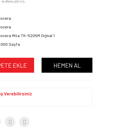
4.854,29 TL
yocera
yocera
ocera Mita TK-5205M Orjinal 1
.000 Sayfa
PETE EKLE
HEMEN AL
ş Verebilirsiniz