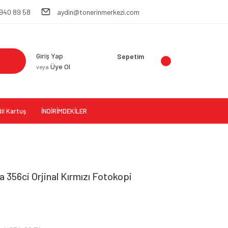
 940 89 58
aydin@tonerinmerkezi.com
Giriş Yap
Sepetim
Üye Ol
veya
il Kartuş
İNDİRİMDEKİLER
 356ci Orjinal Kırmızı Fotokopi