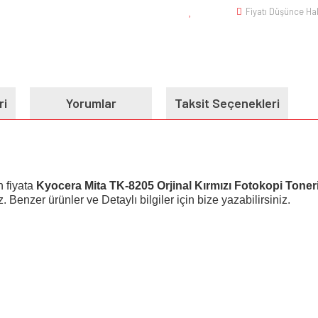
Fiyatı Düşünce Ha
ri
Yorumlar
Taksit Seçenekleri
 fiyata
Kyocera Mita TK-8205 Orjinal Kırmızı Fotokopi Toner
. Benzer ürünler ve Detaylı bilgiler için bize yazabilirsiniz.
e diğer konularda yetersiz gördüğünüz noktaları öneri formunu kullanarak tarafımı