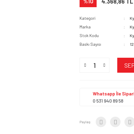
%10
4.368,86 TL
Kategori
K
Marka
K
Stok Kodu
Ky
Baskı Sayısı
12
SE
Whatsapp İle Sipari
0 531 940 89 58
Paylaş: