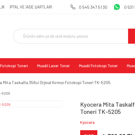
LİK
İPTAL VE İADE ŞARTLARI
0 545 347 51 30
0 531
l Fotokopi Toneri
Muadil Laser Toner
Muadil Fotokopi Toner
Muad
a Mita Taskalfa 356ci Orjinal Kırmızı Fotokopi Toneri TK-5205
Kyocera Mita Taskalfa
Toneri TK-5205
Kyocera