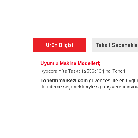
Ürün Bilgisi
Taksit Seçenekle
Uyumlu Makina Modelleri;
Kyocera Mita Taskalfa 356ci Orjinal Toneri,
Tonerinmerkezi.com
güvencesi ile en uygun
ile ödeme seçenekleriyle sipariş verebilirsiniz
Bu ürünün fiyat bilgisi, resim, ürün açıklamalarında v
Görüş ve önerileriniz için teşekkür ederiz.