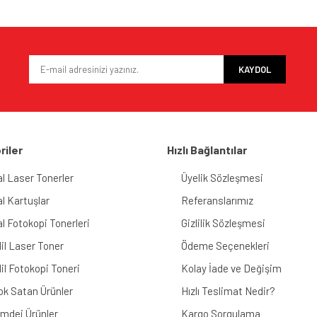
Bu ürüne ilk yorumu siz yapın!
iyor.
Yorum Yaz
KAYDOL
riler
Hızlı Bağlantılar
al Laser Tonerler
Üyelik Sözleşmesi
al Kartuşlar
Referanslarımız
Gönder
al Fotokopi Tonerleri
Gizlilik Sözleşmesi
il Laser Toner
Ödeme Seçenekleri
il Fotokopi Toneri
Kolay İade ve Değişim
ok Satan Ürünler
Hızlı Teslimat Nedir?
imdei Ürünler
Kargo Sorgulama