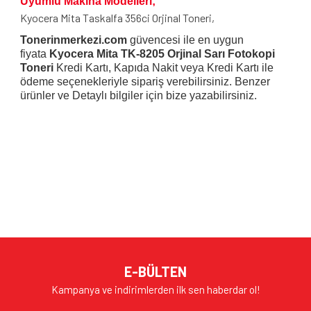
Uyumlu Makina Modelleri;
Kyocera Mita Taskalfa 356ci Orjinal Toneri,
Tonerinmerkezi.com
güvencesi ile en uygun
fiyata
Kyocera Mita TK-8205 Orjinal Sarı Fotokopi
Toneri
Kredi Kartı, Kapıda Nakit veya Kredi Kartı ile
ödeme seçenekleriyle sipariş verebilirsiniz. Benzer
ürünler ve Detaylı bilgiler için bize yazabilirsiniz.
Bu ürünün fiyat bilgisi, resim, ürün açıklamalarında ve diğer
konularda yetersiz gördüğünüz noktaları öneri formunu
Bu ürüne ilk yorumu siz yapın!
kullanarak tarafımıza iletebilirsiniz.
Görüş ve önerileriniz için teşekkür ederiz.
Yorum Yaz
Ürün resmi kalitesiz, bozuk veya görüntülenemiyor.
E-BÜLTEN
Ürün açıklamasında eksik bilgiler bulunuyor.
Kampanya ve indirimlerden ilk sen haberdar ol!
Ürün bilgilerinde hatalar bulunuyor.