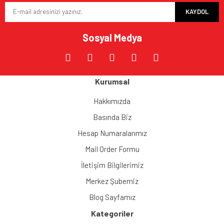
KAYDOL
Ürün fiyatı diğer sitelerden daha pahalı.
Bu ürüne benzer farklı alternatifler olmalı.
Sosyal Medya
Kurumsal
Gönder
Hakkımızda
Basında Biz
Hesap Numaralarımız
Mail Order Formu
İletişim Bilgilerimiz
Merkez Şubemiz
Blog Sayfamız
Kategoriler