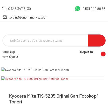
0 545 347 51 30
0 531 940 89 58
aydin@tonerinmerkezi.com
Giriş Yap
Sepetim
Üye Ol
veya
Kyocera Mita TK-5205 Orjinal Sarı Fotokopi
Toneri