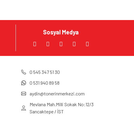
Sosyal Medya
0 545 347 51 30
0 531 940 89 58
aydin@tonerinmerkezi.com
Mevlana Mah.Milli Sokak No:12/3
Sancaktepe / İST