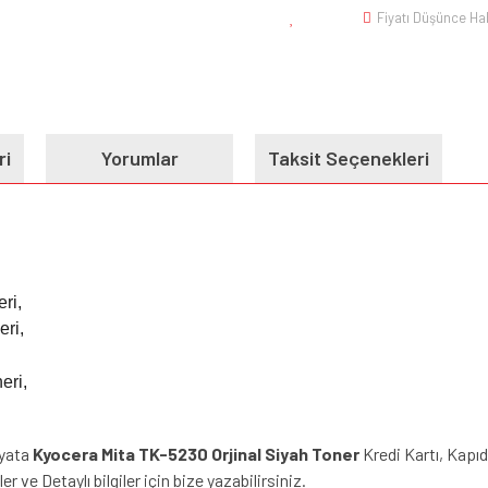
Fiyatı Düşünce Ha
ri
Yorumlar
Taksit Seçenekleri
eri,
eri,
eri,
iyata
Kyocera Mita TK-5230 Orjinal Siyah Toner
Kredi Kartı, Kapıd
r ve Detaylı bilgiler için bize yazabilirsiniz.