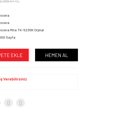
2.399,47 TL
yocera
yocera
ocera Mita TK-5230K Orjinal
600 Sayfa
PETE EKLE
HEMEN AL
ş Verebilirsiniz