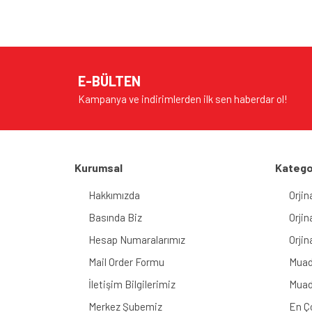
E-BÜLTEN
Kampanya ve indirimlerden ilk sen haberdar ol!
Kurumsal
Katego
Hakkımızda
Orjin
Basında Biz
Orjin
Hesap Numaralarımız
Orjin
Mail Order Formu
Muad
İletişim Bilgilerimiz
Muad
Merkez Şubemiz
En Ç