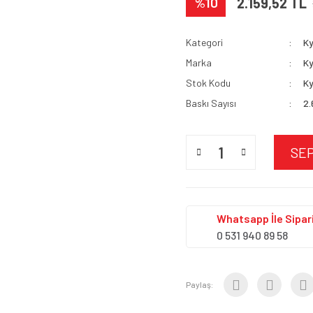
%10
2.159,52 TL
Kategori
K
Marka
K
Stok Kodu
Ky
Baskı Sayısı
2.
SE
Whatsapp İle Sipari
0 531 940 89 58
Paylaş: