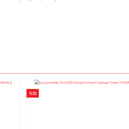
e diğer konularda yetersiz gördüğünüz noktaları öneri formunu kullanarak tarafımı
Bu ürüne ilk yorumu siz yapın!
iyor.
Yorum Yaz
%10