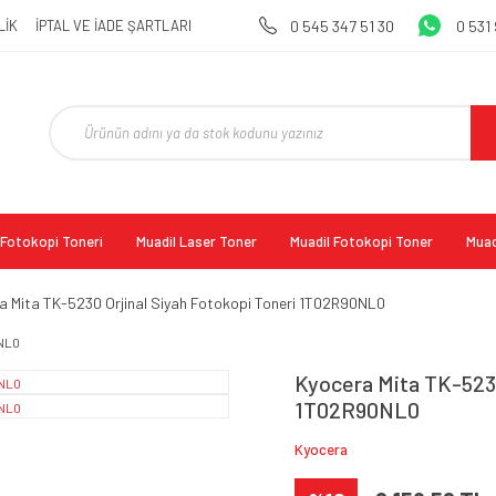
LİK
İPTAL VE İADE ŞARTLARI
0 545 347 51 30
0 531
l Fotokopi Toneri
Muadil Laser Toner
Muadil Fotokopi Toner
Muad
a Mita TK-5230 Orjinal Siyah Fotokopi Toneri 1T02R90NL0
Kyocera Mita TK-5230
1T02R90NL0
Kyocera