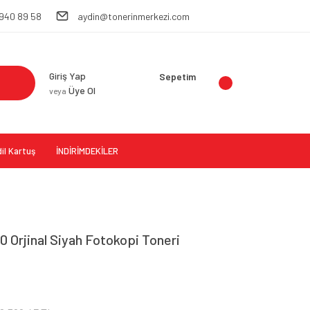
 940 89 58
aydin@tonerinmerkezi.com
Giriş Yap
Sepetim
Üye Ol
veya
il Kartuş
İNDİRİMDEKİLER
 Orjinal Siyah Fotokopi Toneri