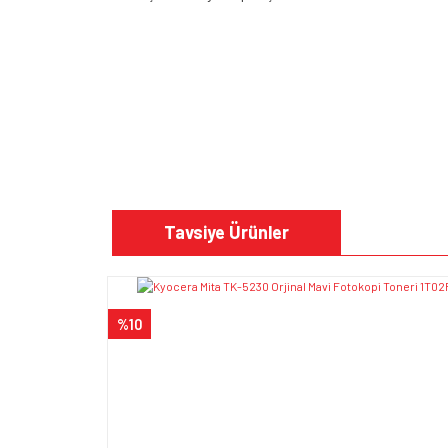
Bu ürünün fiyat bilgisi, resim, ürün açıklamalarında v
Görüş ve önerileriniz için teşekkür ederiz.
Tavsiye Ürünler
Ürün resmi kalitesiz, bozuk veya görüntülenem
Ürün açıklamasında eksik bilgiler bulunuyor.
%10
Ürün bilgilerinde hatalar bulunuyor.
Ürün fiyatı diğer sitelerden daha pahalı.
Bu ürüne benzer farklı alternatifler olmalı.