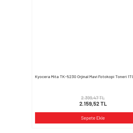
Kyocera Mita TK-5230 Orjinal Mavi Fotokopi Toneri 
2.399,47 TL
2.159,52 TL
Sepete Ekle