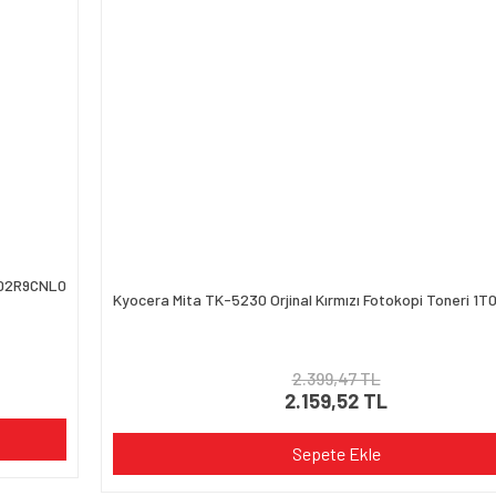
Gönder
1T02R9CNL0
Kyocera Mita TK-5230 Orjinal Kırmızı Fotokopi Toneri 1
2.399,47 TL
2.159,52 TL
Sepete Ekle