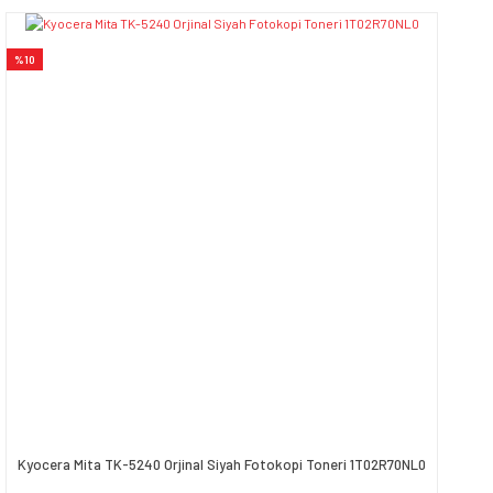
Yorum Yaz
Ürün resmi kalitesiz, bozuk veya görüntülenemiyor.
%10
Ürün açıklamasında eksik bilgiler bulunuyor.
Ürün bilgilerinde hatalar bulunuyor.
Ürün fiyatı diğer sitelerden daha pahalı.
Bu ürüne benzer farklı alternatifler olmalı.
Gönder
Kyocera Mita TK-5240 Orjinal Siyah Fotokopi Toneri 1T02R70NL0