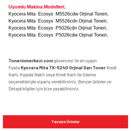
Uyumlu Makina Modelleri;
Kyocera Mita Ecosys M5526cdw Orjinal Toneri,
Kyocera Mita Ecosys M5526cdn
Orjinal Toneri,
Kyocera Mita Ecosys P5026cdn
Orjinal Toneri,
Kyocera Mita Ecosys P5026cdw
Orjinal Toneri,
Tonerinmerkezi.com
güvencesi ile en uygun
fiyata
Kyocera Mita TK-5240 Orjinal Sarı Toner
Kredi
Kartı, Kapıda Nakit veya Kredi Kartı ile ödeme
seçenekleriyle sipariş verebilirsiniz. Benzer ürünler ve
Detaylı bilgiler için bize yazabilirsiniz.
Bu ürünün fiyat bilgisi, resim, ürün açıklamalarında ve diğer
konularda yetersiz gördüğünüz noktaları öneri formunu
Bu ürüne ilk yorumu siz yapın!
kullanarak tarafımıza iletebilirsiniz.
Tavsiye Ürünler
Görüş ve önerileriniz için teşekkür ederiz.