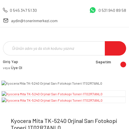
0 545 347 51 30
0 531 940 89 58
aydin@tonerinmerkezi.com
Giriş Yap
Sepetim
Üye Ol
veya
Kyocera Mita TK-5240 Orjinal Sarı Fotokopi
Toneri 1T02R7ANL0