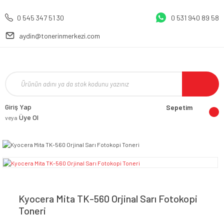
0 545 347 51 30
0 531 940 89 58
aydin@tonerinmerkezi.com
Giriş Yap
Sepetim
Üye Ol
veya
Kyocera Mita TK-560 Orjinal Sarı Fotokopi
Toneri