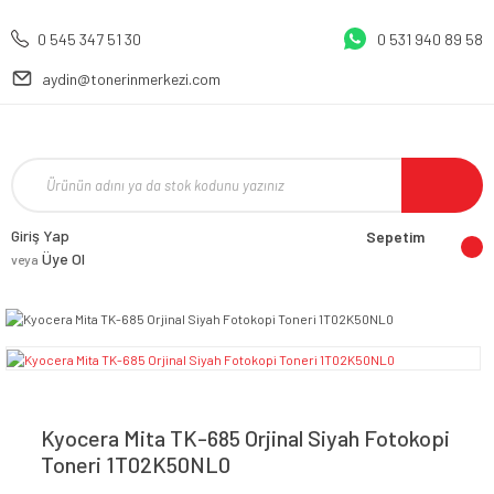
0 545 347 51 30
0 531 940 89 58
aydin@tonerinmerkezi.com
Giriş Yap
Sepetim
Üye Ol
veya
Kyocera Mita TK-685 Orjinal Siyah Fotokopi
Toneri 1T02K50NL0