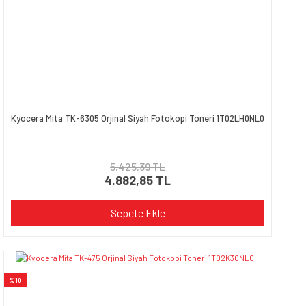
Kyocera Mita TK-6305 Orjinal Siyah Fotokopi Toneri 1T02LH0NL0
5.425,39 TL
4.882,85 TL
Sepete Ekle
%10