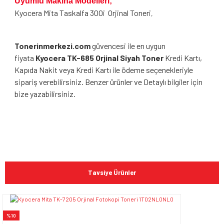
Uyumlu Makina Modelleri;
Kyocera Mita Taskalfa 300i
Orjinal Toneri
,
Tonerinmerkezi.com
güvencesi ile en uygun
fiyata
Kyocera TK-685 Orjinal Siyah Toner
Kredi Kartı,
Kapıda Nakit veya Kredi Kartı ile ödeme seçenekleriyle
sipariş verebilirsiniz. Benzer ürünler ve Detaylı bilgiler için
bize yazabilirsiniz.
Bu ürünün fiyat bilgisi, resim, ürün açıklamalarında ve diğer
konularda yetersiz gördüğünüz noktaları öneri formunu
Bu ürüne ilk yorumu siz yapın!
kullanarak tarafımıza iletebilirsiniz.
Tavsiye Ürünler
Görüş ve önerileriniz için teşekkür ederiz.
Yorum Yaz
Ürün resmi kalitesiz, bozuk veya görüntülenemiyor.
%10
Ürün açıklamasında eksik bilgiler bulunuyor.