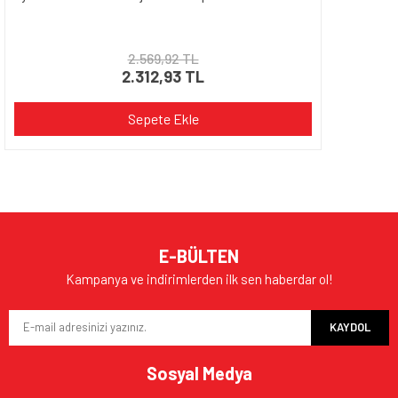
2.569,92 TL
2.312,93 TL
Sepete Ekle
E-BÜLTEN
Kampanya ve indirimlerden ilk sen haberdar ol!
KAYDOL
Sosyal Medya