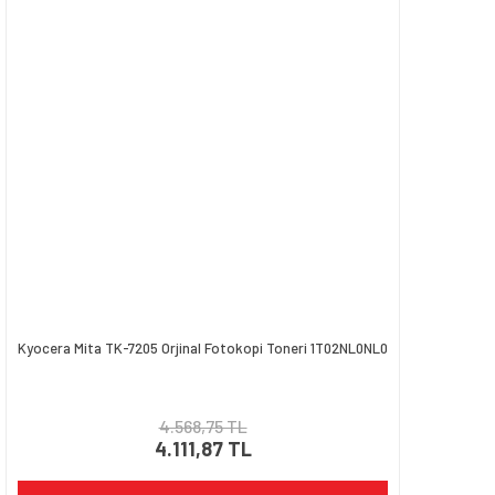
Ürün bilgilerinde hatalar bulunuyor.
Ürün fiyatı diğer sitelerden daha pahalı.
Bu ürüne benzer farklı alternatifler olmalı.
Gönder
Kyocera Mita TK-7205 Orjinal Fotokopi Toneri 1T02NL0NL0
4.568,75 TL
4.111,87 TL