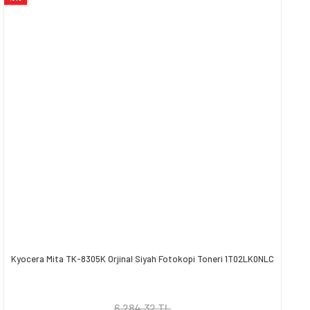
Kyocera Mita TK-8305K Orjinal Siyah Fotokopi Toneri 1T02LK0NLC
6.284,32 TL