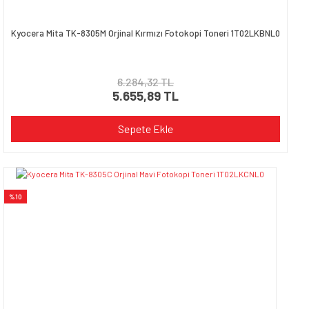
Kyocera Mita TK-8305M Orjinal Kırmızı Fotokopi Toneri 1T02LKBNL0
6.284,32 TL
5.655,89 TL
Sepete Ekle
%10