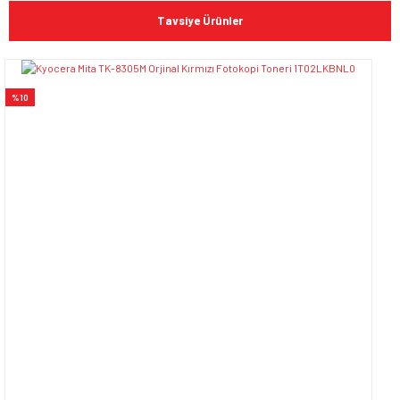
konularda yetersiz gördüğünüz noktaları öneri formunu
Bu ürüne ilk yorumu siz yapın!
kullanarak tarafımıza iletebilirsiniz.
Tavsiye Ürünler
Görüş ve önerileriniz için teşekkür ederiz.
Yorum Yaz
Ürün resmi kalitesiz, bozuk veya görüntülenemiyor.
%10
Ürün açıklamasında eksik bilgiler bulunuyor.
Ürün bilgilerinde hatalar bulunuyor.
Ürün fiyatı diğer sitelerden daha pahalı.
Bu ürüne benzer farklı alternatifler olmalı.
Gönder