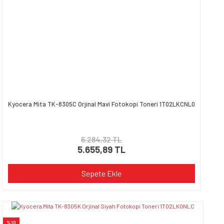
Kyocera Mita TK-8305C Orjinal Mavi Fotokopi Toneri 1T02LKCNL0
6.284,32 TL
5.655,89 TL
Sepete Ekle
%10