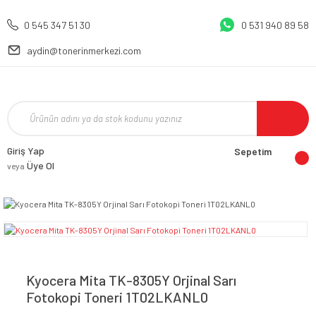
0 545 347 51 30
0 531 940 89 58
aydin@tonerinmerkezi.com
Giriş Yap
Sepetim
Üye Ol
veya
Kyocera Mita TK-8305Y Orjinal Sarı
Fotokopi Toneri 1T02LKANL0