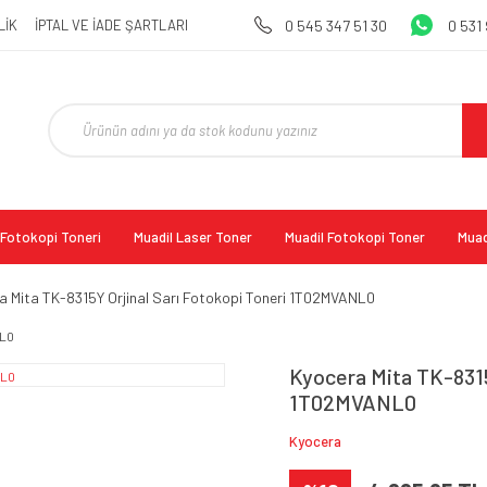
LİK
İPTAL VE İADE ŞARTLARI
0 545 347 51 30
0 531
l Fotokopi Toneri
Muadil Laser Toner
Muadil Fotokopi Toner
Muad
a Mita TK-8315Y Orjinal Sarı Fotokopi Toneri 1T02MVANL0
Kyocera Mita TK-8315
1T02MVANL0
Kyocera