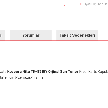
Fiyatı Düşünce Ha
ri
Yorumlar
Taksit Seçenekleri
iyata
Kyocera Mita TK-8315Y Orjinal Sarı Toner
Kredi Kartı, Kapıd
giler için bize yazabilirsiniz.