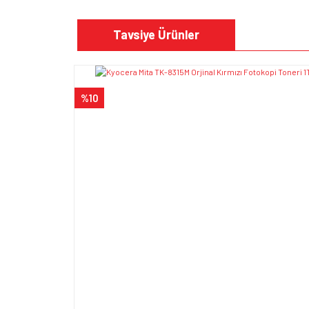
Bu ürünün fiyat bilgisi, resim, ürün açıklamalarında v
Görüş ve önerileriniz için teşekkür ederiz.
Tavsiye Ürünler
Ürün resmi kalitesiz, bozuk veya görüntülenem
Ürün açıklamasında eksik bilgiler bulunuyor.
%10
Ürün bilgilerinde hatalar bulunuyor.
Ürün fiyatı diğer sitelerden daha pahalı.
Bu ürüne benzer farklı alternatifler olmalı.