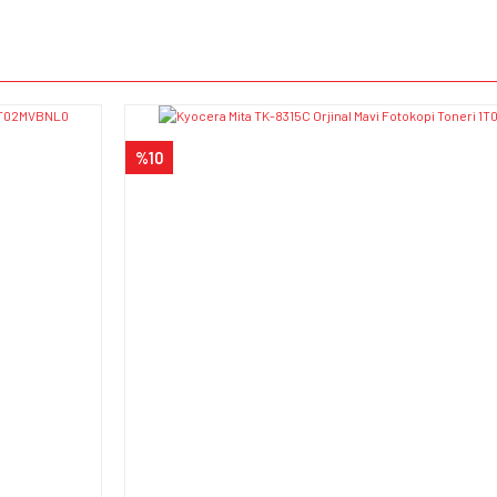
e diğer konularda yetersiz gördüğünüz noktaları öneri formunu kullanarak tarafımı
Bu ürüne ilk yorumu siz yapın!
iyor.
Yorum Yaz
%10
Gönder