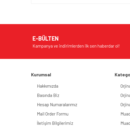
E-BÜLTEN
Kampanya ve indirimlerden ilk sen haberdar ol!
Kurumsal
Katego
Hakkımızda
Orjin
Basında Biz
Orjin
Hesap Numaralarımız
Orjin
Mail Order Formu
Muad
İletişim Bilgilerimiz
Muad