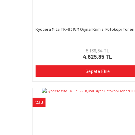
Kyocera Mita TK-8315M Orjinal Kırmızı Fotokopi Tone
5.139,84 TL
4.625,85 TL
Sepete Ekle
%10