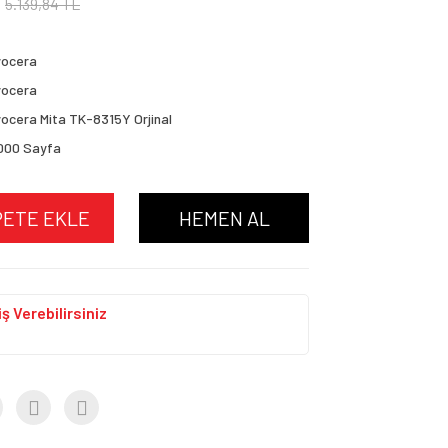
5.139,84 TL
yocera
yocera
ocera Mita TK-8315Y Orjinal
000 Sayfa
PETE EKLE
HEMEN AL
ş Verebilirsiniz