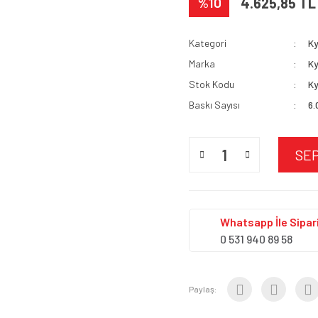
%10
4.625,85 TL
Kategori
K
Marka
K
Stok Kodu
Ky
Baskı Sayısı
6.
SE
Whatsapp İle Sipari
0 531 940 89 58
Paylaş: