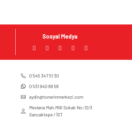
Sosyal Medya
0 545 347 51 30
0 531 940 89 58
aydin@tonerinmerkezi.com
Mevlana Mah.Milli Sokak No:12/3
Sancaktepe / İST