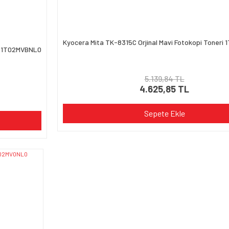
Kyocera Mita TK-8315C Orjinal Mavi Fotokopi Toner
ri 1T02MVBNL0
5.139,84 TL
4.625,85 TL
Sepete Ekle