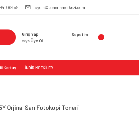
 940 89 58
aydin@tonerinmerkezi.com
Giriş Yap
Sepetim
Üye Ol
veya
il Kartuş
İNDİRİMDEKİLER
Y Orjinal Sarı Fotokopi Toneri