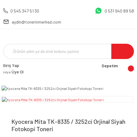
0 545 347 51 30
0 531 940 89 58
aydin@tonerinmerkezi.com
Giriş Yap
Sepetim
Üye Ol
veya
Kyocera Mita TK-8335 / 3252ci Orjinal Siyah
Fotokopi Toneri