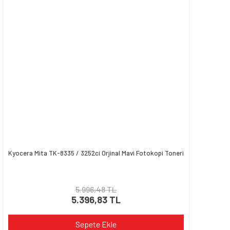
Ürün bilgilerinde hatalar bulunuyor.
Ürün fiyatı diğer sitelerden daha pahalı.
Bu ürüne benzer farklı alternatifler olmalı.
Gönder
Kyocera Mita TK-8335 / 3252ci Orjinal Mavi Fotokopi Toneri
5.996,48 TL
5.396,83 TL
Sepete Ekle