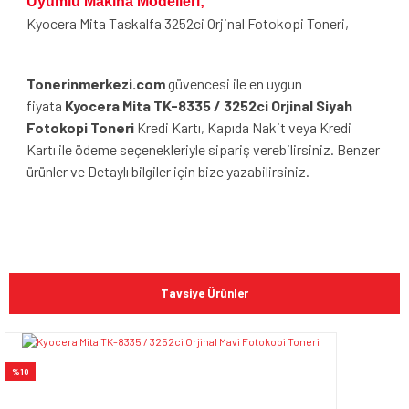
Uyumlu Makina Modelleri;
Kyocera Mita Taskalfa 3252ci Orjinal Fotokopi Toneri,
Tonerinmerkezi.com
güvencesi ile en uygun
fiyata
Kyocera Mita TK-8335 / 3252ci Orjinal Siyah
Fotokopi Toneri
Kredi Kartı, Kapıda Nakit veya Kredi
Kartı ile ödeme seçenekleriyle sipariş verebilirsiniz. Benzer
ürünler ve Detaylı bilgiler için bize yazabilirsiniz.
Bu ürünün fiyat bilgisi, resim, ürün açıklamalarında ve diğer
konularda yetersiz gördüğünüz noktaları öneri formunu
Bu ürüne ilk yorumu siz yapın!
kullanarak tarafımıza iletebilirsiniz.
Tavsiye Ürünler
Görüş ve önerileriniz için teşekkür ederiz.
Yorum Yaz
Ürün resmi kalitesiz, bozuk veya görüntülenemiyor.
%10
Ürün açıklamasında eksik bilgiler bulunuyor.