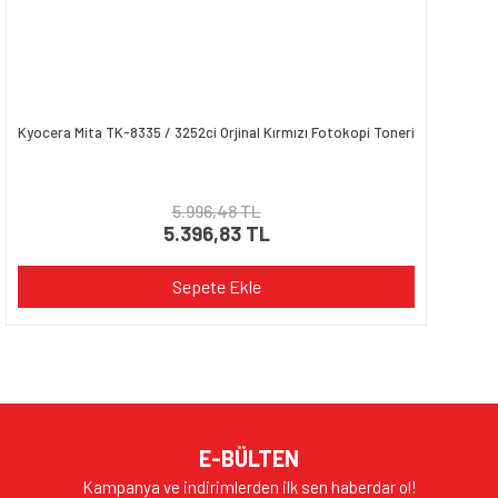
Kyocera Mita TK-8335 / 3252ci Orjinal Kırmızı Fotokopi Toneri
5.996,48 TL
5.396,83 TL
Sepete Ekle
E-BÜLTEN
Kampanya ve indirimlerden ilk sen haberdar ol!