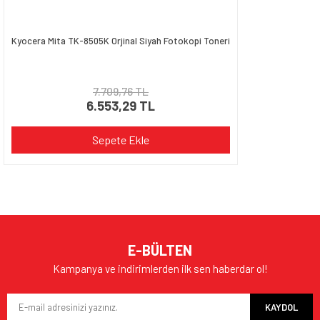
Kyocera Mita TK-8505K Orjinal Siyah Fotokopi Toneri
7.709,76 TL
6.553,29 TL
Sepete Ekle
E-BÜLTEN
Kampanya ve indirimlerden ilk sen haberdar ol!
KAYDOL