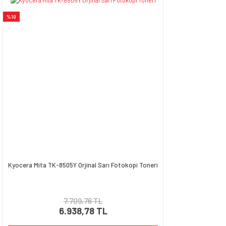
Ürün resmi kalitesiz, bozuk veya görüntülenemiyor.
%10
Ürün açıklamasında eksik bilgiler bulunuyor.
Ürün bilgilerinde hatalar bulunuyor.
Ürün fiyatı diğer sitelerden daha pahalı.
Bu ürüne benzer farklı alternatifler olmalı.
Gönder
Kyocera Mita TK-8505Y Orjinal Sarı Fotokopi Toneri
7.709,76 TL
6.938,78 TL