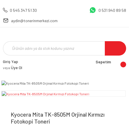
0 545 347 51 30
0 531 940 89 58
aydin@tonerinmerkezi.com
Giriş Yap
Sepetim
Üye Ol
veya
Kyocera Mita TK-8505M Orjinal Kırmızı
Fotokopi Toneri