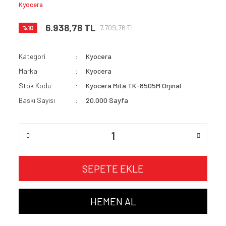
Kyocera
6.938,78 TL
7.709,76 TL
%10
Kategori
Kyocera
Marka
Kyocera
Stok Kodu
Kyocera Mita TK-8505M Orjinal
Baskı Sayısı
20.000 Sayfa
SEPETE EKLE
HEMEN AL