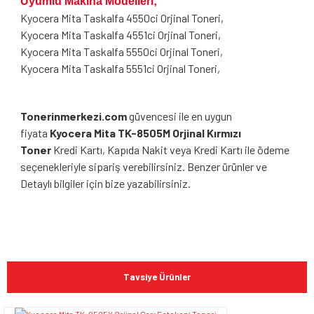
Uyumlu Makina Modelleri;
Kyocera Mita Taskalfa 4550ci Orjinal Toneri,
Kyocera Mita Taskalfa 4551ci Orjinal Toneri,
Kyocera Mita Taskalfa 5550ci Orjinal Toneri,
Kyocera Mita Taskalfa 5551ci Orjinal Toneri,
Tonerinmerkezi.com
güvencesi ile en uygun
fiyata
Kyocera Mita TK-8505M Orjinal Kırmızı
Toner
Kredi Kartı, Kapıda Nakit veya Kredi Kartı ile ödeme
seçenekleriyle sipariş verebilirsiniz. Benzer ürünler ve
Detaylı bilgiler için bize yazabilirsiniz.
Bu ürünün fiyat bilgisi, resim, ürün açıklamalarında ve diğer
konularda yetersiz gördüğünüz noktaları öneri formunu
Bu ürüne ilk yorumu siz yapın!
kullanarak tarafımıza iletebilirsiniz.
Tavsiye Ürünler
Görüş ve önerileriniz için teşekkür ederiz.
Yorum Yaz