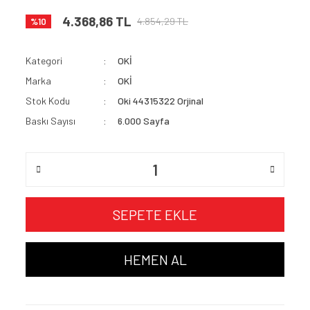
4.368,86 TL
4.854,29 TL
%10
Kategori
OKİ
Marka
OKİ
Stok Kodu
Oki 44315322 Orjinal
Baskı Sayısı
6.000 Sayfa
SEPETE EKLE
HEMEN AL