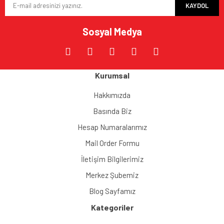
KAYDOL
Ürün fiyatı diğer sitelerden daha pahalı.
Bu ürüne benzer farklı alternatifler olmalı.
Sosyal Medya
Kurumsal
Gönder
Hakkımızda
Basında Biz
Hesap Numaralarımız
Mail Order Formu
İletişim Bilgilerimiz
Merkez Şubemiz
Blog Sayfamız
Kategoriler