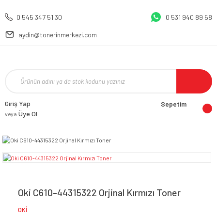
0 545 347 51 30
0 531 940 89 58
aydin@tonerinmerkezi.com
Giriş Yap
Sepetim
Üye Ol
veya
Oki C610-44315322 Orjinal Kırmızı Toner
OKİ