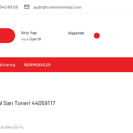
 940 89 58
aydin@tonerinmerkezi.com
Giriş Yap
Sepetim
Üye Ol
veya
il Kartuş
İNDİRİMDEKİLER
al Sarı Toneri 44059117
6.284,32 TL