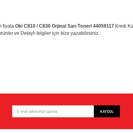
 fiyata
Oki C810 / C830 Orjinal Sarı Toneri 44059117
Kredi Ka
ünler ve Detaylı bilgiler için bize yazabilirsiniz.
e diğer konularda yetersiz gördüğünüz noktaları öneri formunu kullanarak tarafımı
Bu ürüne ilk yorumu siz yapın!
iyor.
Yorum Yaz
KAYDOL