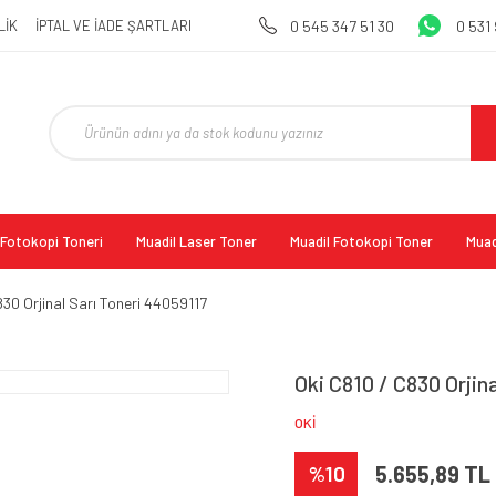
LİK
İPTAL VE İADE ŞARTLARI
0 545 347 51 30
0 531
l Fotokopi Toneri
Muadil Laser Toner
Muadil Fotokopi Toner
Muad
830 Orjinal Sarı Toneri 44059117
Oki C810 / C830 Orjin
OKİ
%10
5.655,89 TL