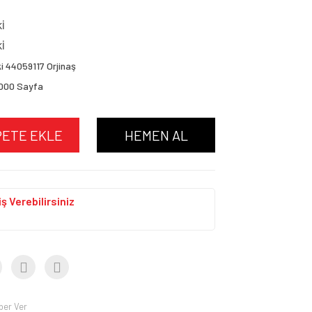
Kİ
Kİ
i 44059117 Orjinaş
.000 Sayfa
PETE EKLE
HEMEN AL
ş Verebilirsiniz
ber Ver