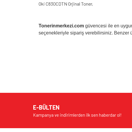
Oki C830CDTN Orjinal Toner,
Tonerinmerkezi.com
güvencesi ile en uygun
seçenekleriyle sipariş verebilirsiniz. Benzer ür
Bu ürünün fiyat bilgisi, resim, ürün açıklamalarında v
Görüş ve önerileriniz için teşekkür ederiz.
Ürün resmi kalitesiz, bozuk veya görüntülenem
Ürün açıklamasında eksik bilgiler bulunuyor.
E-BÜLTEN
Ürün bilgilerinde hatalar bulunuyor.
Kampanya ve indirimlerden ilk sen haberdar ol!
Ürün fiyatı diğer sitelerden daha pahalı.
Bu ürüne benzer farklı alternatifler olmalı.