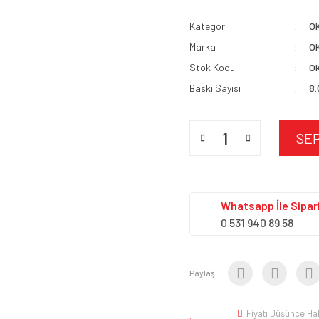
Kategori
O
Marka
O
Stok Kodu
Ok
Baskı Sayısı
8
SE
Whatsapp İle Sipari
0 531 940 89 58
Paylaş:
Fiyatı Düşünce Ha