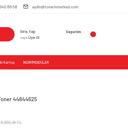
 940 89 58
aydin@tonerinmerkezi.com
Giriş Yap
Sepetim
Üye Ol
veya
il Kartuş
İNDİRİMDEKİLER
 Toner 44844625
8.855,18 TL