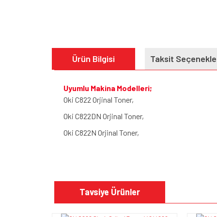
Ürün Bilgisi
Taksit Seçenekle
Uyumlu Makina Modelleri;
Oki C822 Orjinal Toner,
Oki C822DN Orjinal Toner,
Oki C822N Orjinal Toner,
Bu ürünün fiyat bilgisi, resim, ürün açıklamalarında v
Görüş ve önerileriniz için teşekkür ederiz.
Tavsiye Ürünler
Ürün resmi kalitesiz, bozuk veya görüntülenem