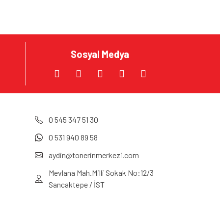
Sosyal Medya
0 545 347 51 30
0 531 940 89 58
aydin@tonerinmerkezi.com
Mevlana Mah.Milli Sokak No:12/3
Sancaktepe / İST