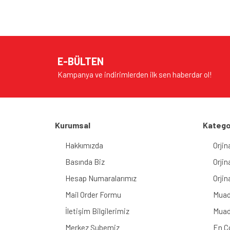
E-BÜLTEN
Kampanya ve indirimlerden ilk sen haberdar ol!
Kurumsal
Katego
Hakkımızda
Orjin
Basında Biz
Orjin
Hesap Numaralarımız
Orjin
Mail Order Formu
Muad
İletişim Bilgilerimiz
Muad
Merkez Şubemiz
En Ç