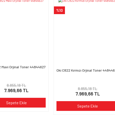
Yorum Yaz
%10
Gönder
 Mavi Orjinal Toner 44844627
Oki C822 Kırmızı Orjinal Toner 44844
8.855,18 TL
8.855,18 TL
7.969,66 TL
7.969,66 TL
Sepete Ekle
Sepete Ekle