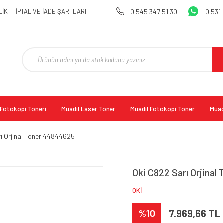
LİK
İPTAL VE İADE ŞARTLARI
0 545 347 51 30
0 531
l Fotokopi Toneri
Muadil Laser Toner
Muadil Fotokopi Toner
Muad
ı Orjinal Toner 44844625
Oki C822 Sarı Orjinal
OKİ
%10
7.969,66 TL