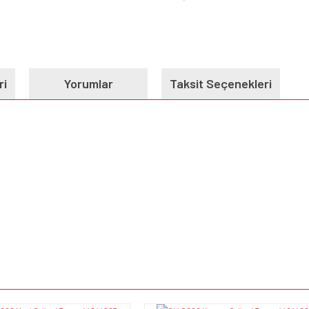
ri
Yorumlar
Taksit Seçenekleri
e diğer konularda yetersiz gördüğünüz noktaları öneri formunu kullanarak tarafımı
Bu ürüne ilk yorumu siz yapın!
iyor.