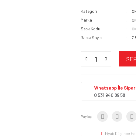
Kategori
O
Marka
O
Stok Kodu
Ok
Baskı Sayısı
7.
SE
Whatsapp İle Sipari
0 531 940 89 58
Paylaş:
Fiyatı Düşünce Ha