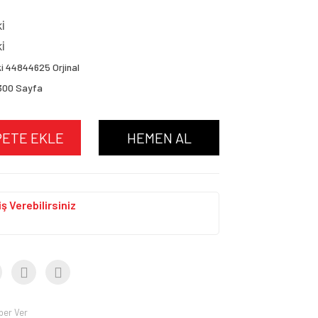
Kİ
Kİ
i 44844625 Orjinal
300 Sayfa
PETE EKLE
HEMEN AL
ş Verebilirsiniz
ber Ver