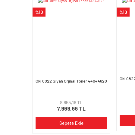
Ürün açıklamasında eksik bilgiler bulunuyor.
%10
%10
Ürün bilgilerinde hatalar bulunuyor.
Ürün fiyatı diğer sitelerden daha pahalı.
Bu ürüne benzer farklı alternatifler olmalı.
Oki C822
Oki C822 Siyah Orjinal Toner 44844628
8.855,18 TL
7.969,66 TL
Sepete Ekle