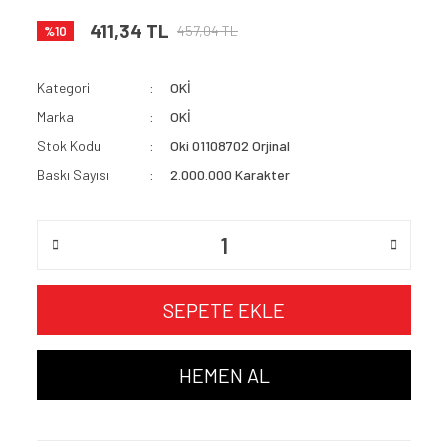
411,34 TL
457,04 TL
%10
Kategori
OKİ
Marka
OKİ
Stok Kodu
Oki 01108702 Orjinal
Baskı Sayısı
2.000.000 Karakter
SEPETE EKLE
HEMEN AL