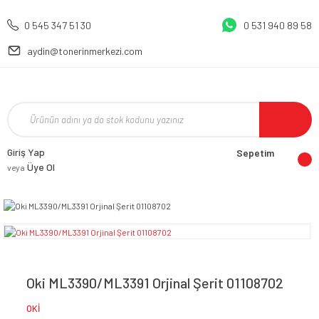
0 545 347 51 30
0 531 940 89 58
aydin@tonerinmerkezi.com
Giriş Yap
Sepetim
Üye Ol
veya
Oki ML3390/ML3391 Orjinal Şerit 01108702
OKİ