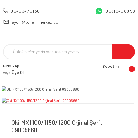
0 545 347 51 30
0 531 940 89 58
aydin@tonerinmerkezi.com
Giriş Yap
Sepetim
Üye Ol
veya
Oki MX1100/1150/1200 Orjinal Şerit
09005660