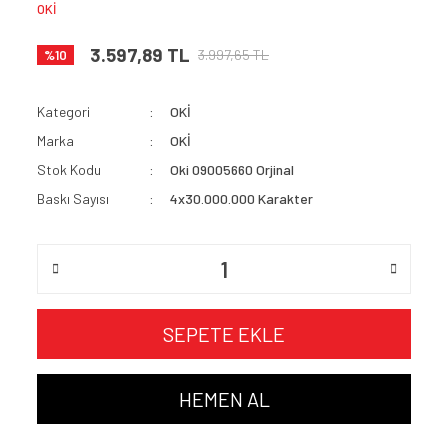
OKİ
3.597,89 TL
3.997,65 TL
%10
Kategori
OKİ
Marka
OKİ
Stok Kodu
Oki 09005660 Orjinal
Baskı Sayısı
4x30.000.000 Karakter
SEPETE EKLE
HEMEN AL