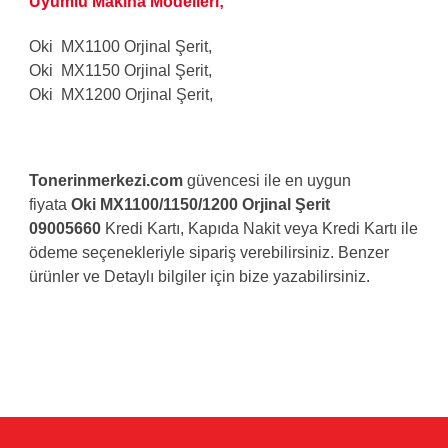
Uyumlu Makina Modelleri;
Oki MX1100 Orjinal Şerit,
Oki
MX1150 Orjinal Şerit,
Oki
MX1200 Orjinal Şerit,
Tonerinmerkezi.com
güvencesi ile en uygun
fiyata
Oki MX1100/1150/1200 Orjinal Şerit
09005660
Kredi Kartı, Kapıda Nakit veya Kredi Kartı ile
ödeme seçenekleriyle sipariş verebilirsiniz. Benzer
ürünler ve Detaylı bilgiler için bize yazabilirsiniz.
Bu ürünün fiyat bilgisi, resim, ürün açıklamalarında ve diğer
konularda yetersiz gördüğünüz noktaları öneri formunu
Bu ürüne ilk yorumu siz yapın!
kullanarak tarafımıza iletebilirsiniz.
Görüş ve önerileriniz için teşekkür ederiz.
Yorum Yaz