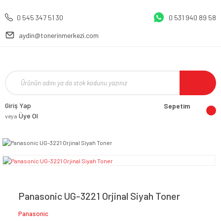
0 545 347 51 30
0 531 940 89 58
aydin@tonerinmerkezi.com
Giriş Yap
Sepetim
Üye Ol
veya
Panasonic UG-3221 Orjinal Siyah Toner
Panasonic