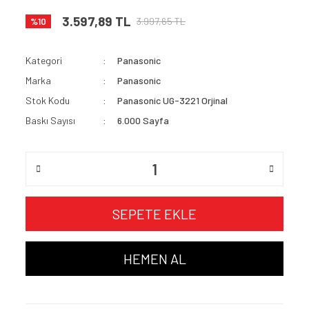
3.597,89 TL
3.997,65 TL
%10
Kategori
Panasonic
Marka
Panasonic
Stok Kodu
Panasonic UG-3221 Orjinal
Baskı Sayısı
6.000 Sayfa
SEPETE EKLE
HEMEN AL