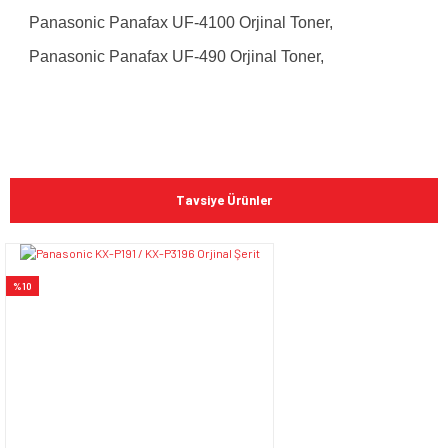
Panasonic Panafax UF-4100 Orjinal Toner,
Panasonic Panafax UF-490 Orjinal Toner,
Bu ürünün fiyat bilgisi, resim, ürün açıklamalarında ve diğer
konularda yetersiz gördüğünüz noktaları öneri formunu
Bu ürüne ilk yorumu siz yapın!
kullanarak tarafımıza iletebilirsiniz.
Tavsiye Ürünler
Görüş ve önerileriniz için teşekkür ederiz.
Yorum Yaz
Ürün resmi kalitesiz, bozuk veya görüntülenemiyor.
%10
Ürün açıklamasında eksik bilgiler bulunuyor.
Ürün bilgilerinde hatalar bulunuyor.
Ürün fiyatı diğer sitelerden daha pahalı.
Bu ürüne benzer farklı alternatifler olmalı.