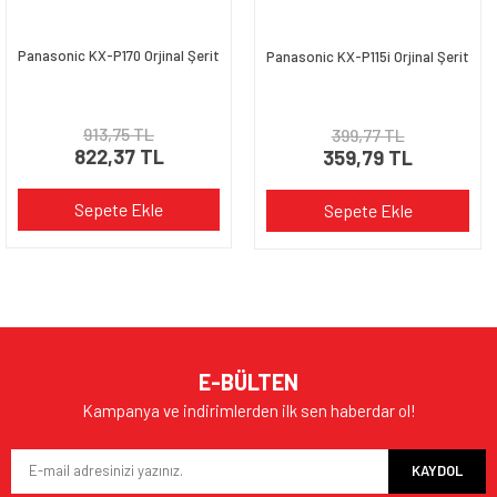
Panasonic KX-P170 Orjinal Şerit
Panasonic KX-P115i Orjinal Şerit
913,75 TL
399,77 TL
822,37 TL
359,79 TL
Sepete Ekle
Sepete Ekle
E-BÜLTEN
Kampanya ve indirimlerden ilk sen haberdar ol!
KAYDOL