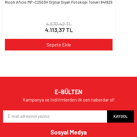
Ricoh Aficio MP-C2503H Orjinal Siyah Fotokopi Toneri 841925
4.570,42 TL
4.113,37 TL
Sepete Ekle
E-BÜLTEN
Kampanya ve indirimlerden ilk sen haberdar ol!
KAYDOL
Sosyal Medya