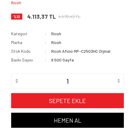
Ricoh
4.113,37 TL
4.570,42 TL
%10
Kategori
Ricoh
Marka
Ricoh
Stok Kodu
Ricoh Aficio MP-C2503HC Orjinal
Baskı Sayısı
9.500 Sayfa
SEPETE EKLE
HEMEN AL