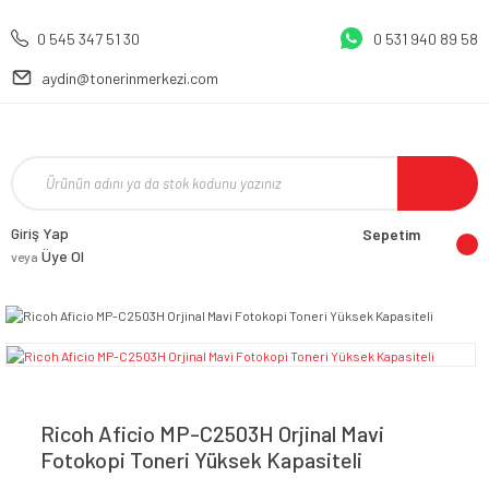
0 545 347 51 30
0 531 940 89 58
aydin@tonerinmerkezi.com
Giriş Yap
Sepetim
Üye Ol
veya
Ricoh Aficio MP-C2503H Orjinal Mavi
Fotokopi Toneri Yüksek Kapasiteli