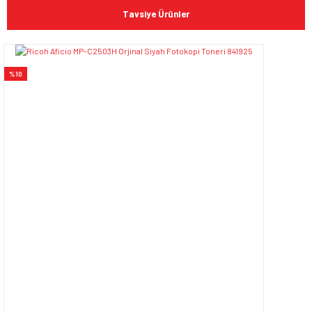
Bu ürüne ilk yorumu siz yapın!
kullanarak tarafımıza iletebilirsiniz.
Tavsiye Ürünler
Görüş ve önerileriniz için teşekkür ederiz.
Yorum Yaz
Ürün resmi kalitesiz, bozuk veya görüntülenemiyor.
%10
Ürün açıklamasında eksik bilgiler bulunuyor.
Ürün bilgilerinde hatalar bulunuyor.
Ürün fiyatı diğer sitelerden daha pahalı.
Bu ürüne benzer farklı alternatifler olmalı.
Gönder