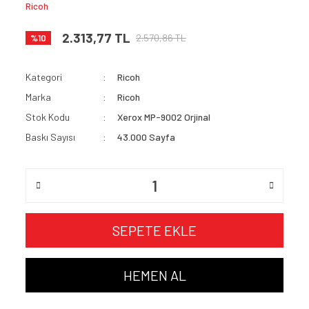
Ricoh
2.313,77 TL
2.570,86 TL
%10
Kategori
Ricoh
Marka
Ricoh
Stok Kodu
Xerox MP-9002 Orjinal
Baskı Sayısı
43.000 Sayfa
SEPETE EKLE
HEMEN AL