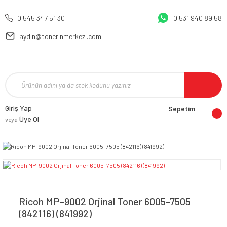
0 545 347 51 30
0 531 940 89 58
aydin@tonerinmerkezi.com
Giriş Yap
Sepetim
Üye Ol
veya
Ricoh MP-9002 Orjinal Toner 6005-7505
(842116) (841992)