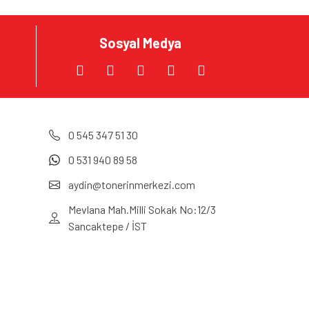
Sosyal Medya
0 545 347 51 30
0 531 940 89 58
aydin@tonerinmerkezi.com
Mevlana Mah.Milli Sokak No:12/3
Sancaktepe / İST