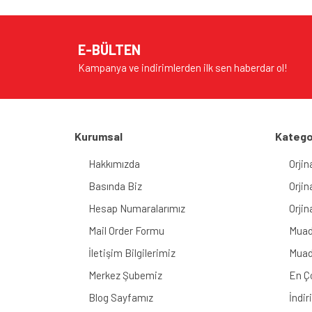
E-BÜLTEN
Kampanya ve indirimlerden ilk sen haberdar ol!
Kurumsal
Katego
Hakkımızda
Orjin
Basında Biz
Orjin
Hesap Numaralarımız
Orjin
Mail Order Formu
Muad
İletişim Bilgilerimiz
Muad
Merkez Şubemiz
En Ç
Blog Sayfamız
İndir