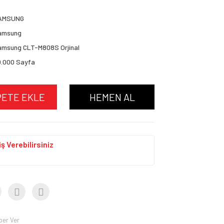
AMSUNG
amsung
amsung CLT-M808S Orjinal
0.000 Sayfa
PETE EKLE
HEMEN AL
ş Verebilirsiniz
ber Ver