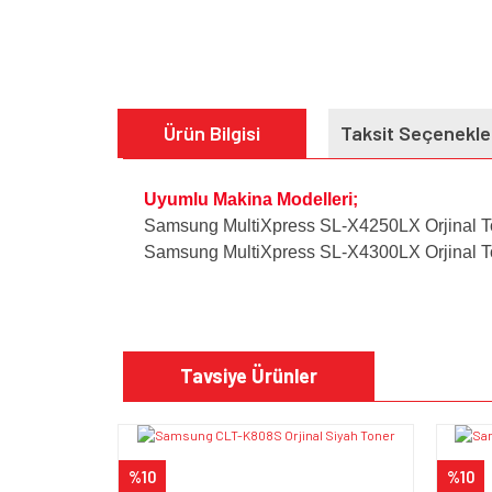
Ürün Bilgisi
Taksit Seçenekle
Uyumlu Makina Modelleri;
Samsung MultiXpress SL-X4250LX Orjinal To
Samsung MultiXpress SL-X4300LX Orjinal To
Bu ürünün fiyat bilgisi, resim, ürün açıklamalarında v
Görüş ve önerileriniz için teşekkür ederiz.
Tavsiye Ürünler
Ürün resmi kalitesiz, bozuk veya görüntülenem
Ürün açıklamasında eksik bilgiler bulunuyor.
%10
%10
Ürün bilgilerinde hatalar bulunuyor.