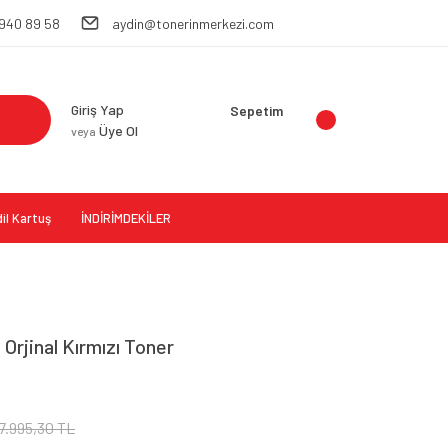
 940 89 58
aydin@tonerinmerkezi.com
Giriş Yap
Sepetim
Üye Ol
veya
il Kartuş
İNDİRİMDEKİLER
rjinal Kırmızı Toner
7.995,30 TL