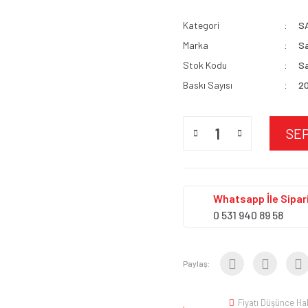
Kategori
S
Marka
S
Stok Kodu
S
Baskı Sayısı
2
SE
Whatsapp İle Sipari
0 531 940 89 58
Paylaş:
Fiyatı Düşünce Ha