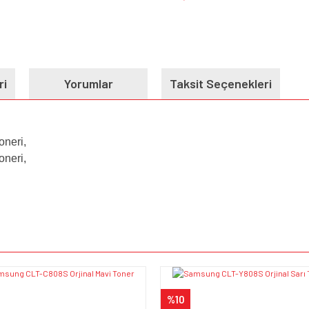
ri
Yorumlar
Taksit Seçenekleri
neri,
neri,
e diğer konularda yetersiz gördüğünüz noktaları öneri formunu kullanarak tarafımı
Bu ürüne ilk yorumu siz yapın!
iyor.
Yorum Yaz
%10