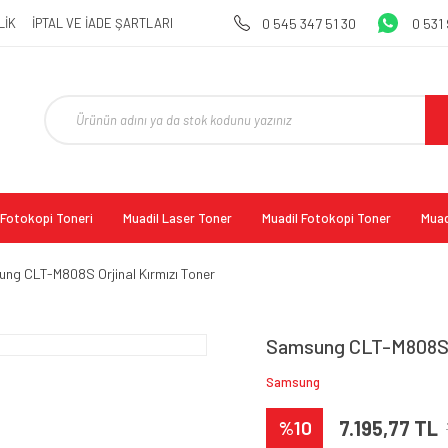
LİK
İPTAL VE İADE ŞARTLARI
0 545 347 51 30
0 531
l Fotokopi Toneri
Muadil Laser Toner
Muadil Fotokopi Toner
Muad
ng CLT-M808S Orjinal Kırmızı Toner
Samsung CLT-M808S O
Samsung
%10
7.195,77 TL