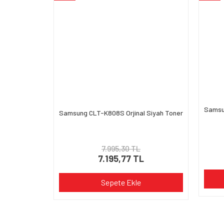
Ürün fiyatı diğer sitelerden daha pahalı.
Bu ürüne benzer farklı alternatifler olmalı.
Samsu
Samsung CLT-K808S Orjinal Siyah Toner
7.995,30 TL
7.195,77 TL
Sepete Ekle