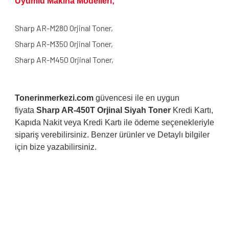
Uyumlu Makina Modelleri;
Sharp AR-M280 Orjinal Toner,
Sharp AR-M350 Orjinal Toner,
Sharp AR-M450 Orjinal Toner,
Tonerinmerkezi.com
güvencesi ile en uygun
fiyata
Sharp AR-450T Orjinal Siyah Toner
Kredi Kartı,
Kapıda Nakit veya Kredi Kartı ile ödeme seçenekleriyle
sipariş verebilirsiniz. Benzer ürünler ve Detaylı bilgiler
için bize yazabilirsiniz.
Bu ürünün fiyat bilgisi, resim, ürün açıklamalarında ve diğer
konularda yetersiz gördüğünüz noktaları öneri formunu
Bu ürüne ilk yorumu siz yapın!
kullanarak tarafımıza iletebilirsiniz.
Görüş ve önerileriniz için teşekkür ederiz.