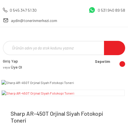
0 545 347 51 30
0 531 940 89 58
aydin@tonerinmerkezi.com
Giriş Yap
Sepetim
Üye Ol
veya
Sharp AR-450T Orjinal Siyah Fotokopi
Toneri