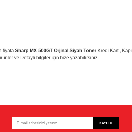
 fiyata
Sharp MX-500GT Orjinal Siyah Toner
Kredi Kartı, Kapı
ünler ve Detaylı bilgiler için bize yazabilirsiniz.
e diğer konularda yetersiz gördüğünüz noktaları öneri formunu kullanarak tarafımı
Bu ürüne ilk yorumu siz yapın!
iyor.
Yorum Yaz
KAYDOL