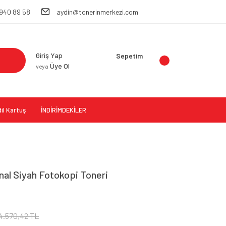
 940 89 58
aydin@tonerinmerkezi.com
Giriş Yap
Sepetim
Üye Ol
veya
il Kartuş
İNDİRİMDEKİLER
al Siyah Fotokopi Toneri
4.570,42 TL