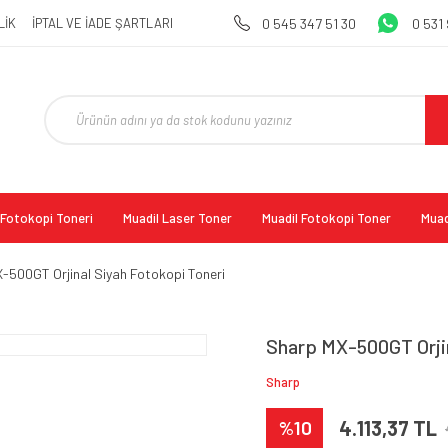
LİK
İPTAL VE İADE ŞARTLARI
0 545 347 51 30
0 531
l Fotokopi Toneri
Muadil Laser Toner
Muadil Fotokopi Toner
Muad
-500GT Orjinal Siyah Fotokopi Toneri
Sharp MX-500GT Orjin
Sharp
%10
4.113,37 TL