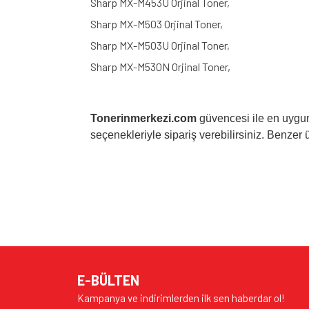
Sharp MX-M453U Orjinal Toner,
Sharp MX-M503 Orjinal Toner,
Sharp MX-M503U Orjinal Toner,
Sharp MX-M530N Orjinal Toner,
Tonerinmerkezi.com
güvencesi ile en uygun
seçenekleriyle sipariş verebilirsiniz. Benzer ür
Bu ürünün fiyat bilgisi, resim, ürün açıklamalarında v
Görüş ve önerileriniz için teşekkür ederiz.
Ürün resmi kalitesiz, bozuk veya görüntülenem
Ürün açıklamasında eksik bilgiler bulunuyor.
E-BÜLTEN
Ürün bilgilerinde hatalar bulunuyor.
Kampanya ve indirimlerden ilk sen haberdar ol!