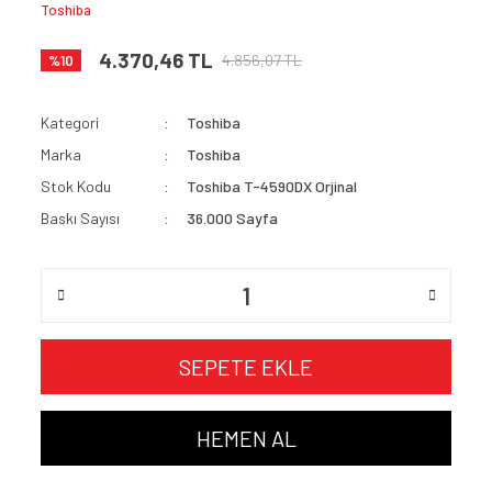
Toshiba
4.370,46 TL
4.856,07 TL
%10
Kategori
Toshiba
Marka
Toshiba
Stok Kodu
Toshiba T-4590DX Orjinal
Baskı Sayısı
36.000 Sayfa
SEPETE EKLE
HEMEN AL