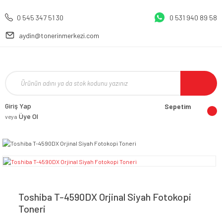
0 545 347 51 30
0 531 940 89 58
aydin@tonerinmerkezi.com
Giriş Yap
Sepetim
Üye Ol
veya
Toshiba T-4590DX Orjinal Siyah Fotokopi
Toneri