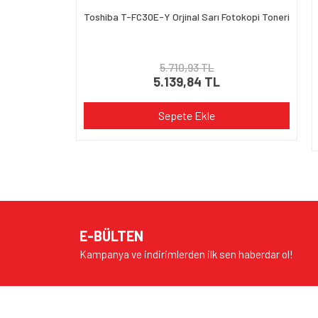
Toshiba T-FC30E-Y Orjinal Sarı Fotokopi Toneri
5.710,93 TL
5.139,84 TL
Sepete Ekle
E-BÜLTEN
Kampanya ve indirimlerden ilk sen haberdar ol!