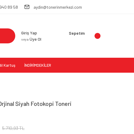
 940 89 58
aydin@tonerinmerkezi.com
Giriş Yap
Sepetim
Üye Ol
veya
il Kartuş
İNDİRİMDEKİLER
jinal Siyah Fotokopi Toneri
5.710,93 TL