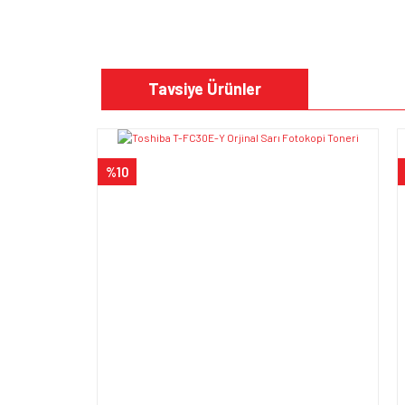
Bu ürünün fiyat bilgisi, resim, ürün açıklamalarında v
Görüş ve önerileriniz için teşekkür ederiz.
Tavsiye Ürünler
Ürün resmi kalitesiz, bozuk veya görüntülenem
Ürün açıklamasında eksik bilgiler bulunuyor.
%10
Ürün bilgilerinde hatalar bulunuyor.
Ürün fiyatı diğer sitelerden daha pahalı.
Bu ürüne benzer farklı alternatifler olmalı.