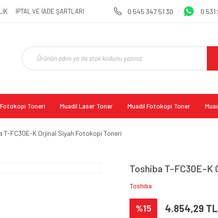
LİK
İPTAL VE İADE ŞARTLARI
0 545 347 51 30
0 531
l Fotokopi Toneri
Muadil Laser Toner
Muadil Fotokopi Toner
Muad
a T-FC30E-K Orjinal Siyah Fotokopi Toneri
Toshiba T-FC30E-K Or
Toshiba
%15
4.854,29 TL