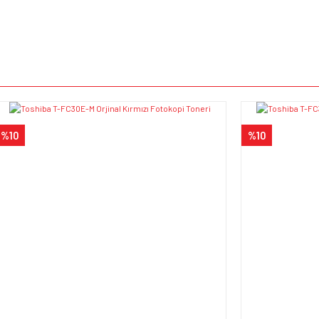
e diğer konularda yetersiz gördüğünüz noktaları öneri formunu kullanarak tarafımı
Bu ürüne ilk yorumu siz yapın!
iyor.
Yorum Yaz
%10
%10
Gönder