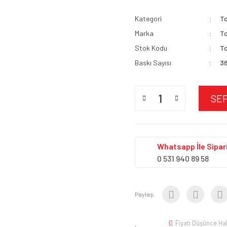
Kategori
T
Marka
T
Stok Kodu
To
Baskı Sayısı
3
SE
Whatsapp İle Sipari
0 531 940 89 58
Paylaş:
Fiyatı Düşünce Ha