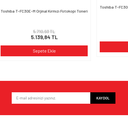
Toshiba T-FC30E
Toshiba T-FC30E-M Orjinal Kırmızı Fotokopi Toneri
5.710,93 TL
5.139,84 TL
Sepete Ekle
KAYDOL