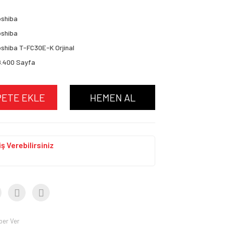
oshiba
oshiba
shiba T-FC30E-K Orjinal
8.400 Sayfa
PETE EKLE
HEMEN AL
ş Verebilirsiniz
ber Ver