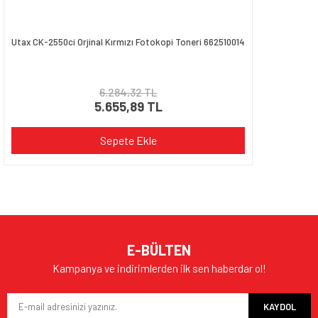
Utax CK-2550ci Orjinal Kırmızı Fotokopi Toneri 662510014
6.284,32 TL
5.655,89 TL
Sepete Ekle
E-BÜLTEN
Kampanya ve indirimlerden ilk sen haberdar ol!
KAYDOL