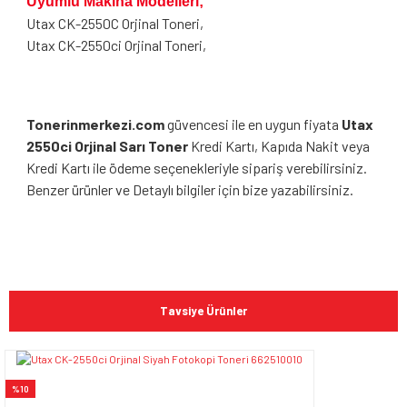
Uyumlu Makina Modelleri;
Utax CK-2550C
Orjinal Toneri,
Utax CK-2550ci Orjinal Toneri,
Tonerinmerkezi.com
güvencesi ile en uygun fiyata
Utax
2550ci Orjinal Sarı Toner
Kredi Kartı, Kapıda Nakit veya
Kredi Kartı ile ödeme seçenekleriyle sipariş verebilirsiniz.
Benzer ürünler ve Detaylı bilgiler için bize yazabilirsiniz.
Bu ürünün fiyat bilgisi, resim, ürün açıklamalarında ve diğer
konularda yetersiz gördüğünüz noktaları öneri formunu
Bu ürüne ilk yorumu siz yapın!
kullanarak tarafımıza iletebilirsiniz.
Tavsiye Ürünler
Görüş ve önerileriniz için teşekkür ederiz.
Yorum Yaz
Ürün resmi kalitesiz, bozuk veya görüntülenemiyor.
%10
Ürün açıklamasında eksik bilgiler bulunuyor.