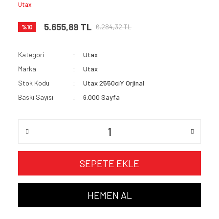
Utax
5.655,89 TL
6.284,32 TL
%10
Kategori
Utax
Marka
Utax
Stok Kodu
Utax 2550ciY Orjinal
Baskı Sayısı
6.000 Sayfa
SEPETE EKLE
HEMEN AL