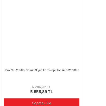
Ürün bilgilerinde hatalar bulunuyor.
Ürün fiyatı diğer sitelerden daha pahalı.
Bu ürüne benzer farklı alternatifler olmalı.
Gönder
Utax CK-2550ci Orjinal Siyah Fotokopi Toneri 662510010
6.284,32 TL
5.655,89 TL
Sepete Ekle