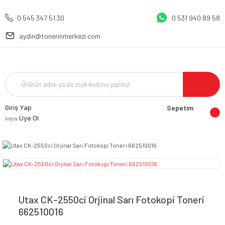
0 545 347 51 30
0 531 940 89 58
aydin@tonerinmerkezi.com
Giriş Yap
Sepetim
Üye Ol
veya
Utax CK-2550ci Orjinal Sarı Fotokopi Toneri
662510016