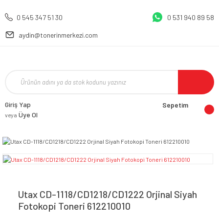
0 545 347 51 30
0 531 940 89 58
aydin@tonerinmerkezi.com
Giriş Yap
Sepetim
Üye Ol
veya
Utax CD-1118/CD1218/CD1222 Orjinal Siyah
Fotokopi Toneri 612210010