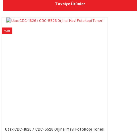
Bu ürüne ilk yorumu siz yapın!
kullanarak tarafımıza iletebilirsiniz.
Tavsiye Ürünler
Görüş ve önerileriniz için teşekkür ederiz.
Yorum Yaz
Ürün resmi kalitesiz, bozuk veya görüntülenemiyor.
%10
Ürün açıklamasında eksik bilgiler bulunuyor.
Ürün bilgilerinde hatalar bulunuyor.
Ürün fiyatı diğer sitelerden daha pahalı.
Bu ürüne benzer farklı alternatifler olmalı.
Gönder
Utax CDC-1626 / CDC-5526 Orjinal Mavi Fotokopi Toneri