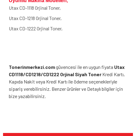
Uyumlu Makina Modelleri;
Utax CD-1118 Orjinal Toner,
Utax CD-1218 Orjinal Toner,
Utax CD-1222 Orjinal Toner,
Tonerinmerkezi.com
güvencesi ile en uygun fiyata
Utax
CD1118/CD1218/CD1222 Orjinal Siyah Toner
Kredi Kartı,
Kapıda Nakit veya Kredi Kartı ile ödeme seçenekleriyle
sipariş verebilirsiniz. Benzer ürünler ve Detaylı bilgiler için
bize yazabilirsiniz.
Bu ürünün fiyat bilgisi, resim, ürün açıklamalarında ve diğer
konularda yetersiz gördüğünüz noktaları öneri formunu