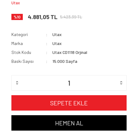
Utax
4.881,05 TL
5.423,39 TL
%10
Kategori
Utax
Marka
Utax
Stok Kodu
Utax CD1118 Orjinal
Baskı Sayısı
15.000 Sayfa
SEPETE EKLE
HEMEN AL