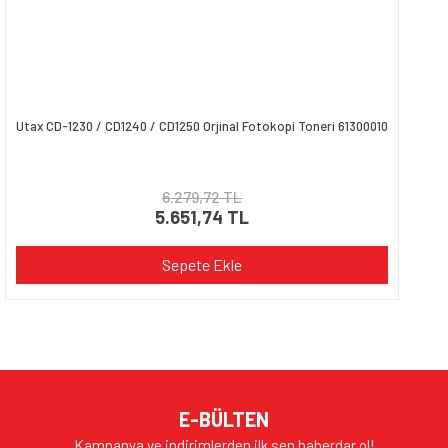
Utax CD-1230 / CD1240 / CD1250 Orjinal Fotokopi Toneri 61300010
6.279,72 TL
5.651,74 TL
Sepete Ekle
E-BÜLTEN
Kampanya ve indirimlerden ilk sen haberdar ol!