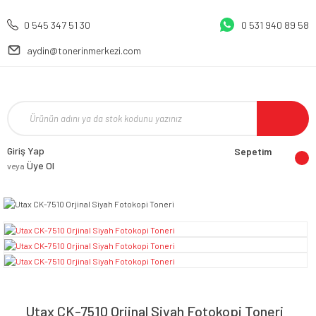
0 545 347 51 30
0 531 940 89 58
aydin@tonerinmerkezi.com
Giriş Yap
Sepetim
Üye Ol
veya
Utax CK-7510 Orjinal Siyah Fotokopi Toneri