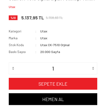
Utax
5.137,95 TL
5.708,83 TL
%10
Kategori
Utax
Marka
Utax
Stok Kodu
Utax CK-7510 Orjinal
Baskı Sayısı
20.000 Sayfa
SEPETE EKLE
HEMEN AL