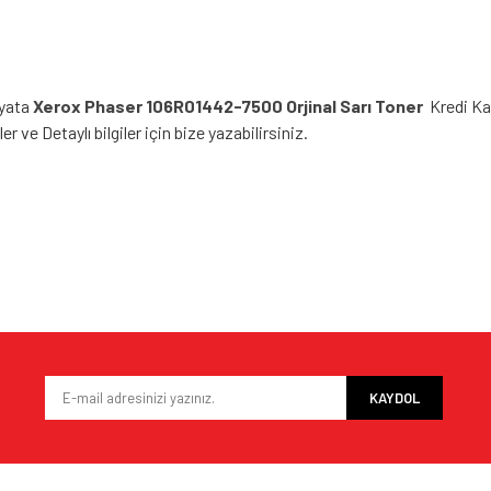
iyata
Xerox Phaser 106R01442-7500 Orjinal Sarı Toner
Kredi Ka
r ve Detaylı bilgiler için bize yazabilirsiniz.
e diğer konularda yetersiz gördüğünüz noktaları öneri formunu kullanarak tarafımı
Bu ürüne ilk yorumu siz yapın!
iyor.
Yorum Yaz
KAYDOL