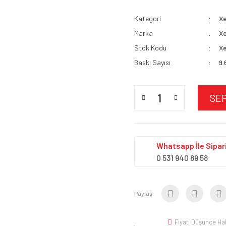
Kategori
X
Marka
X
Stok Kodu
Xe
Baskı Sayısı
9.
SE
Whatsapp İle Sipari
0 531 940 89 58
Paylaş:
Fiyatı Düşünce Ha