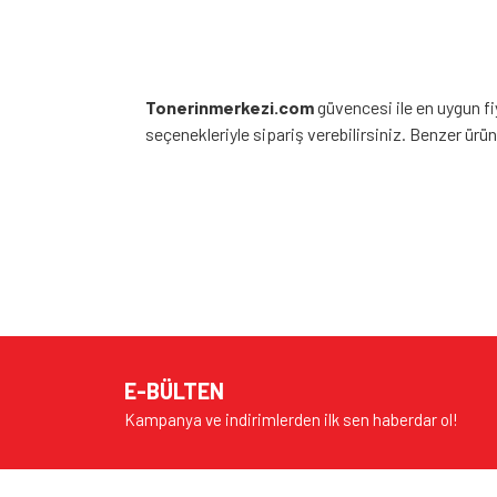
Tonerinmerkezi.com
güvencesi ile en uygun f
seçenekleriyle sipariş verebilirsiniz. Benzer ürünle
Bu ürünün fiyat bilgisi, resim, ürün açıklamalarında v
Görüş ve önerileriniz için teşekkür ederiz.
Ürün resmi kalitesiz, bozuk veya görüntülenem
Ürün açıklamasında eksik bilgiler bulunuyor.
E-BÜLTEN
Ürün bilgilerinde hatalar bulunuyor.
Kampanya ve indirimlerden ilk sen haberdar ol!
Ürün fiyatı diğer sitelerden daha pahalı.
Bu ürüne benzer farklı alternatifler olmalı.