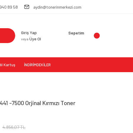
 940 89 58
aydin@tonerinmerkezi.com
Giriş Yap
Sepetim
Üye Ol
veya
il Kartuş
İNDİRİMDEKİLER
41 -7500 Orjinal Kırmızı Toner
4.856,07 TL