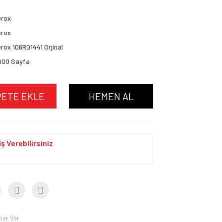
erox
erox
rox 106R01441 Orjinal
600 Sayfa
PETE EKLE
HEMEN AL
ş Verebilirsiniz
ber Ver