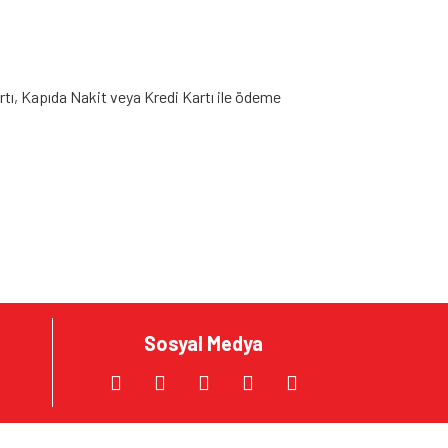
rtı, Kapıda Nakit veya Kredi Kartı ile ödeme
za iletebilirsiniz.
Sosyal Medya