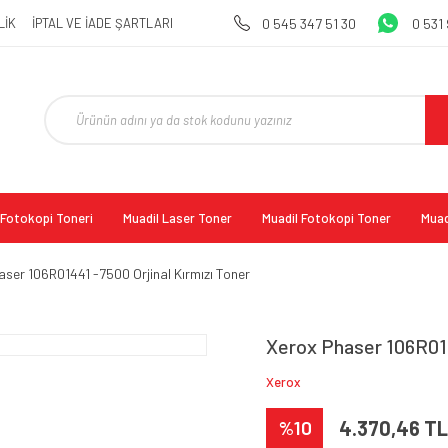
LİK
İPTAL VE İADE ŞARTLARI
0 545 347 51 30
0 531
l Fotokopi Toneri
Muadil Laser Toner
Muadil Fotokopi Toner
Muad
ser 106R01441 -7500 Orjinal Kırmızı Toner
Xerox Phaser 106R014
Xerox
%10
4.370,46 TL