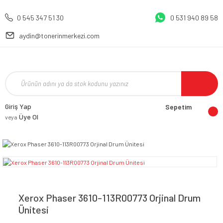
0 545 347 51 30
0 531 940 89 58
aydin@tonerinmerkezi.com
Giriş Yap
Sepetim
Üye Ol
veya
Xerox Phaser 3610-113R00773 Orjinal Drum
Ünitesi