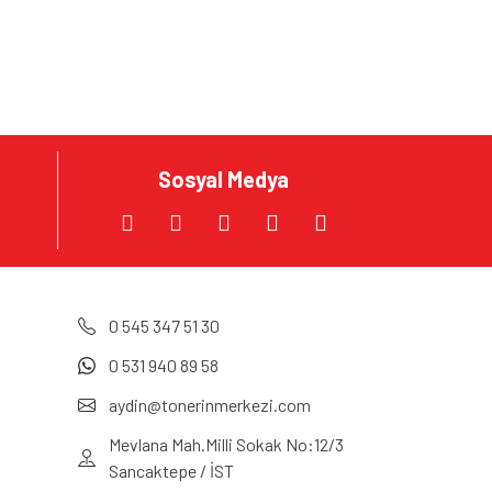
za iletebilirsiniz.
Sosyal Medya
0 545 347 51 30
0 531 940 89 58
aydin@tonerinmerkezi.com
Mevlana Mah.Milli Sokak No:12/3
Sancaktepe / İST