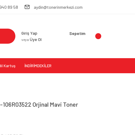
 940 89 58
aydin@tonerinmerkezi.com
Giriş Yap
Sepetim
Üye Ol
veya
il Kartuş
İNDİRİMDEKİLER
-106R03522 Orjinal Mavi Toner