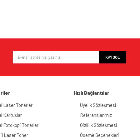
e diğer konularda yetersiz gördüğünüz noktaları öneri formunu kullanarak tarafımı
Bu ürüne ilk yorumu siz yapın!
iyor.
Yorum Yaz
KAYDOL
riler
Hızlı Bağlantılar
al Laser Tonerler
Üyelik Sözleşmesi
al Kartuşlar
Referanslarımız
Gönder
al Fotokopi Tonerleri
Gizlilik Sözleşmesi
il Laser Toner
Ödeme Seçenekleri