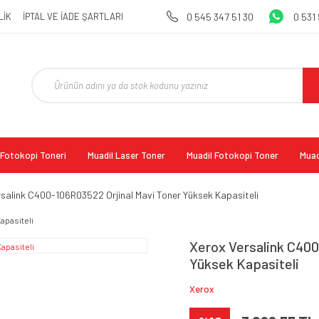
LİK
İPTAL VE İADE ŞARTLARI
0 545 347 51 30
0 531
l Fotokopi Toneri
Muadil Laser Toner
Muadil Fotokopi Toner
Muad
rsalink C400-106R03522 Orjinal Mavi Toner Yüksek Kapasiteli
Xerox Versalink C400
Yüksek Kapasiteli
Xerox