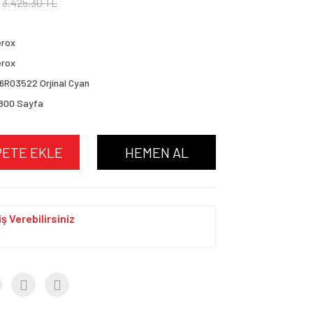
3.425,30 TL
erox
erox
6R03522 Orjinal Cyan
.800 Sayfa
PETE EKLE
HEMEN AL
ş Verebilirsiniz