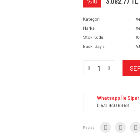
%10
3.082,77 TL
Kategori
X
Marka
X
Stok Kodu
10
Baskı Sayısı
4
SE
Whatsapp İle Sipari
0 531 940 89 58
Paylaş: