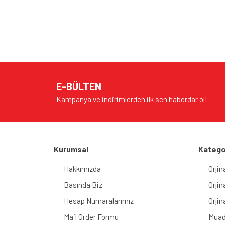
Bu ürünün fiyat bilgisi, resim, ürün açıklamalarında v
Görüş ve önerileriniz için teşekkür ederiz.
Ürün resmi kalitesiz, bozuk veya görüntülenem
Ürün açıklamasında eksik bilgiler bulunuyor.
E-BÜLTEN
Ürün bilgilerinde hatalar bulunuyor.
Kampanya ve indirimlerden ilk sen haberdar ol!
Ürün fiyatı diğer sitelerden daha pahalı.
Bu ürüne benzer farklı alternatifler olmalı.
Kurumsal
Katego
Hakkımızda
Orjin
Basında Biz
Orjin
Hesap Numaralarımız
Orjin
Mail Order Formu
Muad