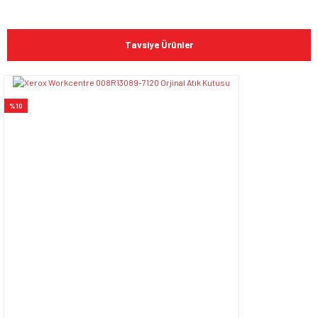
Bu ürünün fiyat bilgisi, resim, ürün açıklamalarında ve diğer
konularda yetersiz gördüğünüz noktaları öneri formunu
Bu ürüne ilk yorumu siz yapın!
kullanarak tarafımıza iletebilirsiniz.
Tavsiye Ürünler
Görüş ve önerileriniz için teşekkür ederiz.
Yorum Yaz
Ürün resmi kalitesiz, bozuk veya görüntülenemiyor.
%10
Ürün açıklamasında eksik bilgiler bulunuyor.
Ürün bilgilerinde hatalar bulunuyor.
Ürün fiyatı diğer sitelerden daha pahalı.
Bu ürüne benzer farklı alternatifler olmalı.
Gönder