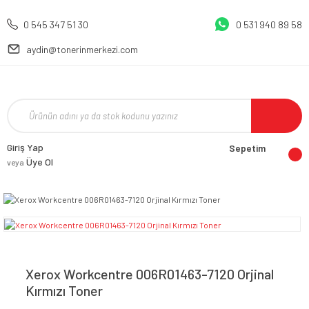
0 545 347 51 30
0 531 940 89 58
aydin@tonerinmerkezi.com
Giriş Yap
Sepetim
Üye Ol
veya
Xerox Workcentre 006R01463-7120 Orjinal
Kırmızı Toner