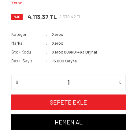
Xerox
4.113,37 TL
4.570,42 TL
%10
Kategori
Xerox
Marka
Xerox
Stok Kodu
Xerox 006R01463 Orjinal
Baskı Sayısı
15.000 Sayfa
SEPETE EKLE
HEMEN AL