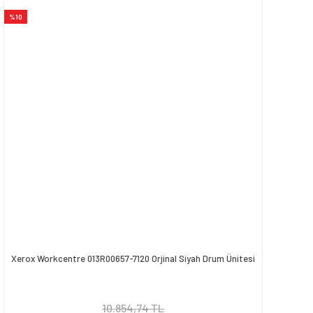
%10
Xerox Workcentre 013R00657-7120 Orjinal Siyah Drum Ünitesi
10.854,74 TL