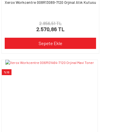
Xerox Workcentre 008R13089-7120 Orjinal Atık Kutusu
2.856,51 TL
2.570,86 TL
Sepete Ekle
%10