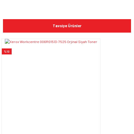
Bu ürünün fiyat bilgisi, resim, ürün açıklamalarında ve diğer
konularda yetersiz gördüğünüz noktaları öneri formunu
Bu ürüne ilk yorumu siz yapın!
kullanarak tarafımıza iletebilirsiniz.
Tavsiye Ürünler
Görüş ve önerileriniz için teşekkür ederiz.
Yorum Yaz
Ürün resmi kalitesiz, bozuk veya görüntülenemiyor.
%10
Ürün açıklamasında eksik bilgiler bulunuyor.
Ürün bilgilerinde hatalar bulunuyor.
Ürün fiyatı diğer sitelerden daha pahalı.
Bu ürüne benzer farklı alternatifler olmalı.
Gönder