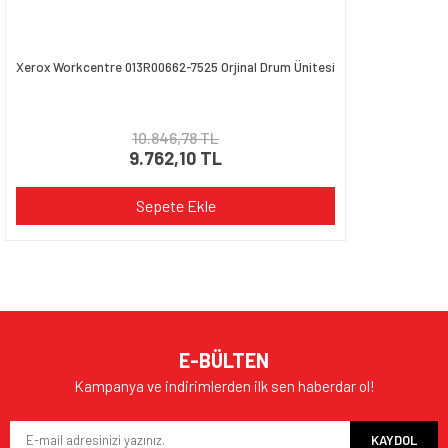
Xerox Workcentre 013R00662-7525 Orjinal Drum Ünitesi
10.846,78 TL
9.762,10 TL
Sepete Ekle
E-BÜLTEN
Kampanya ve indirimlerden ilk sen haberdar ol!
KAYDOL