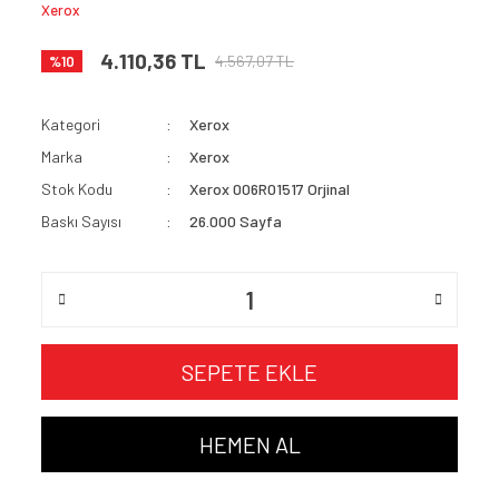
Xerox
4.110,36 TL
4.567,07 TL
%10
Kategori
Xerox
Marka
Xerox
Stok Kodu
Xerox 006R01517 Orjinal
Baskı Sayısı
26.000 Sayfa
SEPETE EKLE
HEMEN AL