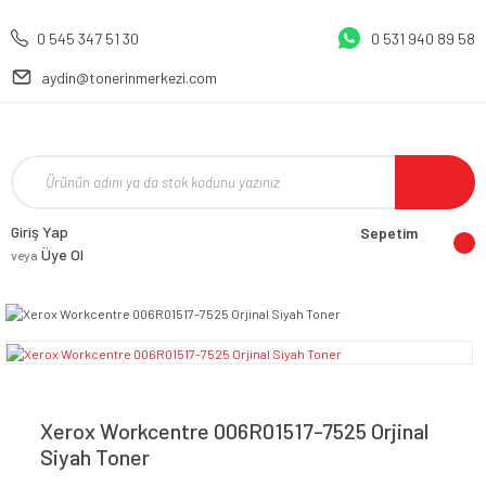
0 545 347 51 30
0 531 940 89 58
aydin@tonerinmerkezi.com
Giriş Yap
Sepetim
Üye Ol
veya
Xerox Workcentre 006R01517-7525 Orjinal
Siyah Toner