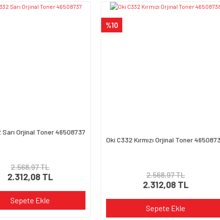
Yorum Yaz
%10
Gönder
 Sarı Orjinal Toner 46508737
Oki C332 Kırmızı Orjinal Toner 465087
2.568,97 TL
2.568,97 TL
2.312,08 TL
2.312,08 TL
Sepete Ekle
Sepete Ekle