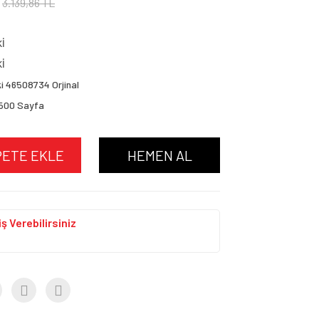
3.139,86 TL
Kİ
Kİ
i 46508734 Orjinal
.500 Sayfa
PETE EKLE
HEMEN AL
ş Verebilirsiniz