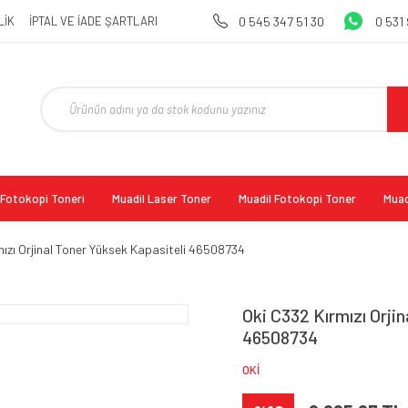
LİK
İPTAL VE İADE ŞARTLARI
0 545 347 51 30
0 531
l Fotokopi Toneri
Muadil Laser Toner
Muadil Fotokopi Toner
Muad
mızı Orjinal Toner Yüksek Kapasiteli 46508734
Oki C332 Kırmızı Orji
46508734
OKİ