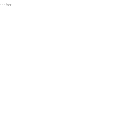
ber Ver
za iletebilirsiniz.