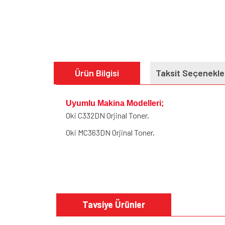
Ürün Bilgisi
Taksit Seçenekle
Uyumlu Makina Modelleri;
Oki C332DN Orjinal Toner,
Oki MC363DN Orjinal Toner,
Bu ürünün fiyat bilgisi, resim, ürün açıklamalarında v
Görüş ve önerileriniz için teşekkür ederiz.
Tavsiye Ürünler
Ürün resmi kalitesiz, bozuk veya görüntülenem