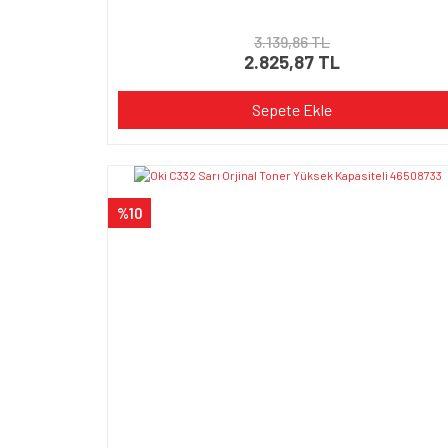
3.139,86 TL
2.825,87 TL
Sepete Ekle
%10