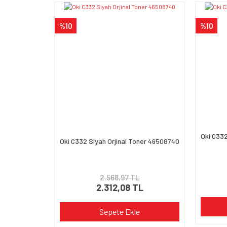
Ürün açıklamasında eksik bilgiler bulunuyor.
%10
%10
Ürün bilgilerinde hatalar bulunuyor.
Ürün fiyatı diğer sitelerden daha pahalı.
Bu ürüne benzer farklı alternatifler olmalı.
Oki C332
Oki C332 Siyah Orjinal Toner 46508740
2.568,97 TL
2.312,08 TL
Sepete Ekle