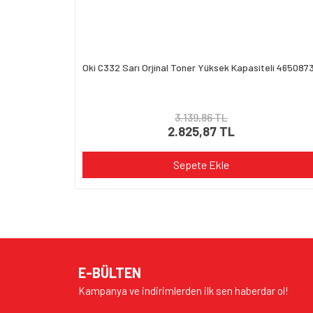
Oki C332 Sarı Orjinal Toner Yüksek Kapasiteli 465087
3.139,86 TL
2.825,87 TL
Sepete Ekle
E-BÜLTEN
Kampanya ve indirimlerden ilk sen haberdar ol!