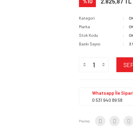
%10
2.825,87 TL
Kategori
O
Marka
O
Stok Kodu
Ok
Baskı Sayısı
3
SE
Whatsapp İle Sipari
0 531 940 89 58
Paylaş: