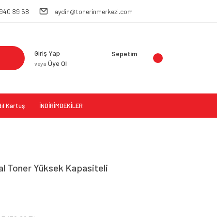
 940 89 58
aydin@tonerinmerkezi.com
Giriş Yap
Sepetim
Üye Ol
veya
il Kartuş
İNDİRİMDEKİLER
nal Toner Yüksek Kapasiteli