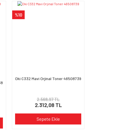
%10
Oki C332 Mavi Orjinal Toner 46508739
38
2.568,97 TL
2.312,08 TL
Sepete Ekle