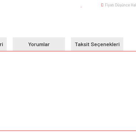
Fiyatı Düşünce Ha
ri
Yorumlar
Taksit Seçenekleri
e diğer konularda yetersiz gördüğünüz noktaları öneri formunu kullanarak tarafımı
Bu ürüne ilk yorumu siz yapın!
iyor.