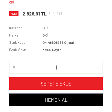
OKİ
2.826,91 TL
3.141,01 TL
%10
Kategori
OKİ
Marka
OKİ
Stok Kodu
Oki 46508733 Orjinal
Baskı Sayısı
3.500 Sayfa
SEPETE EKLE
HEMEN AL