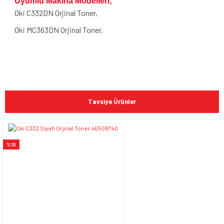
Uyumlu Makina Modelleri;
Oki C332DN Orjinal Toner,
Oki MC363DN Orjinal Toner,
Bu ürünün fiyat bilgisi, resim, ürün açıklamalarında ve diğer
konularda yetersiz gördüğünüz noktaları öneri formunu
Bu ürüne ilk yorumu siz yapın!
kullanarak tarafımıza iletebilirsiniz.
Tavsiye Ürünler
Görüş ve önerileriniz için teşekkür ederiz.
Yorum Yaz
Ürün resmi kalitesiz, bozuk veya görüntülenemiyor.
%10
Ürün açıklamasında eksik bilgiler bulunuyor.
Ürün bilgilerinde hatalar bulunuyor.
Ürün fiyatı diğer sitelerden daha pahalı.
Bu ürüne benzer farklı alternatifler olmalı.