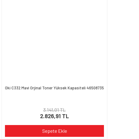
Oki C332 Mavi Orjinal Toner Yüksek Kapasiteli 46508735
3.141,01 TL
2.826,91 TL
Sepete Ekle