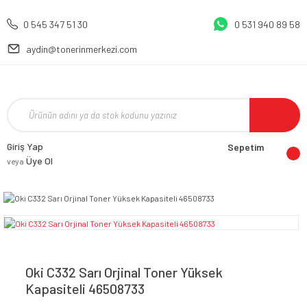
0 545 347 51 30
0 531 940 89 58
aydin@tonerinmerkezi.com
Giriş Yap
Sepetim
Üye Ol
veya
Oki C332 Sarı Orjinal Toner Yüksek
Kapasiteli 46508733