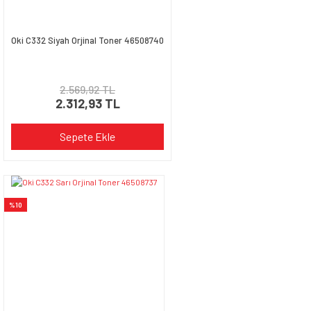
Oki C332 Siyah Orjinal Toner 46508740
Gönder
2.569,92 TL
2.312,93 TL
Sepete Ekle
%10