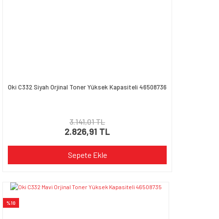
Oki C332 Siyah Orjinal Toner Yüksek Kapasiteli 46508736
3.141,01 TL
2.826,91 TL
Sepete Ekle
%10