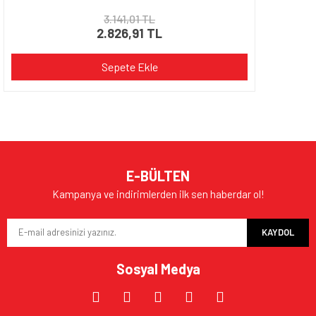
3.141,01 TL
2.826,91 TL
Sepete Ekle
E-BÜLTEN
Kampanya ve indirimlerden ilk sen haberdar ol!
KAYDOL
Sosyal Medya