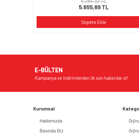
6.284,32 TL
5.655,89 TL
Sepete Ekle
E-BÜLTEN
Kampanya ve indirimlerden ilk sen haberdar ol!
Kurumsal
Katego
Hakkımızda
Orjin
Basında Biz
Orjin