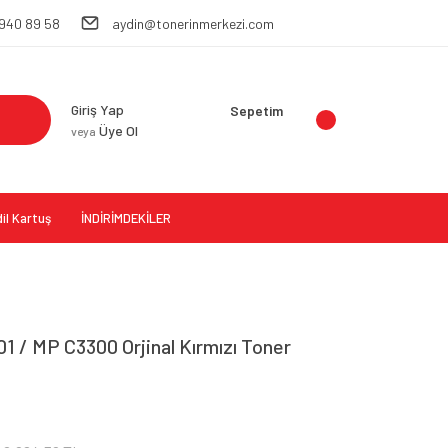
 940 89 58
aydin@tonerinmerkezi.com
Giriş Yap
Sepetim
Üye Ol
veya
il Kartuş
İNDİRİMDEKİLER
1 / MP C3300 Orjinal Kırmızı Toner