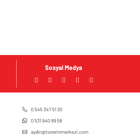
Sosyal Medya
0 545 347 51 30
0 531 940 89 58
aydin@tonerinmerkezi.com