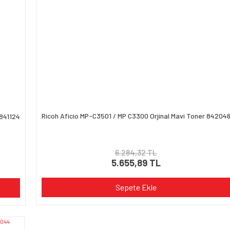
Gönder
Ricoh Aficio MP-C3501 / MP C3300 Orjinal Mavi Toner 84204
 841124
6.284,32 TL
5.655,89 TL
Sepete Ekle