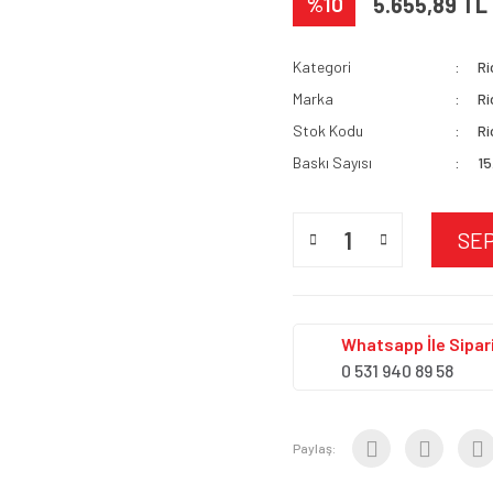
%10
5.655,89 TL
Kategori
Ri
Marka
Ri
Stok Kodu
Ri
Baskı Sayısı
15
SE
Whatsapp İle Sipari
0 531 940 89 58
Paylaş: