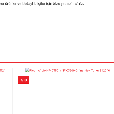
 ürünler ve Detaylı bilgiler için bize yazabilirsiniz.
e diğer konularda yetersiz gördüğünüz noktaları öneri formunu kullanarak tarafımı
Bu ürüne ilk yorumu siz yapın!
iyor.
Yorum Yaz
%10