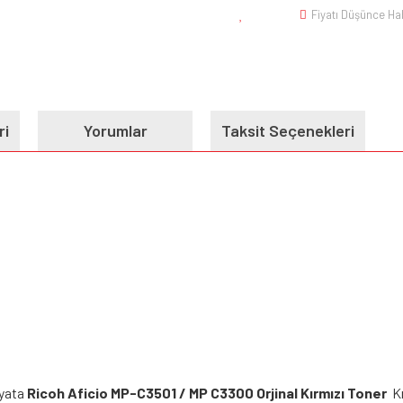
Fiyatı Düşünce Ha
ri
Yorumlar
Taksit Seçenekleri
iyata
Ricoh Aficio MP-C3501 / MP C3300 Orjinal Kırmızı Toner
Kr