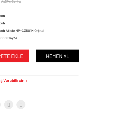
6.284,32 TL
coh
coh
coh Aficio MP-C3501M Orjinal
.000 Sayfa
PETE EKLE
HEMEN AL
ş Verebilirsiniz