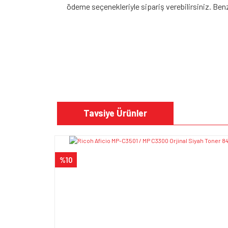
ödeme seçenekleriyle sipariş verebilirsiniz. Benzer
Bu ürünün fiyat bilgisi, resim, ürün açıklamalarında v
Görüş ve önerileriniz için teşekkür ederiz.
Tavsiye Ürünler
Ürün resmi kalitesiz, bozuk veya görüntülenem
Ürün açıklamasında eksik bilgiler bulunuyor.
%10
Ürün bilgilerinde hatalar bulunuyor.
Ürün fiyatı diğer sitelerden daha pahalı.
Bu ürüne benzer farklı alternatifler olmalı.