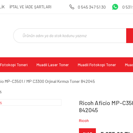
LİK
İPTAL VE İADE ŞARTLARI
0 545 347 51 30
0 531
l Fotokopi Toneri
Muadil Laser Toner
Muadil Fotokopi Toner
Muad
cio MP-C3501 / MP C3300 Orjinal Kırmızı Toner 842045
Ricoh Aficio MP-C350
842045
Ricoh