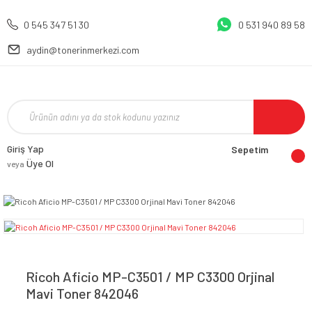
0 545 347 51 30
0 531 940 89 58
aydin@tonerinmerkezi.com
Giriş Yap
Sepetim
Üye Ol
veya
Ricoh Aficio MP-C3501 / MP C3300 Orjinal
Mavi Toner 842046