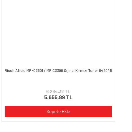
Ricoh Aficio MP-C3501 / MP C3300 Orjinal Kırmızı Toner 842045
6.284,32 TL
5.655,89 TL
Sepete Ekle