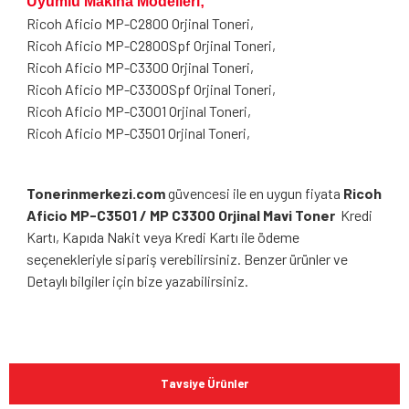
Uyumlu Makina Modelleri;
Ricoh Aficio MP-C2800 Orjinal Toneri,
Ricoh Aficio MP-C2800Spf Orjinal Toneri,
Ricoh Aficio MP-C3300 Orjinal Toneri,
Ricoh Aficio MP-C3300Spf Orjinal Toneri,
Ricoh Aficio MP-C3001 Orjinal Toneri,
Ricoh Aficio MP-C3501 Orjinal Toneri,
Tonerinmerkezi.com
güvencesi ile en uygun fiyata
Ricoh
Aficio MP-C3501 / MP C3300 Orjinal Mavi Toner
Kredi
Kartı, Kapıda Nakit veya Kredi Kartı ile ödeme
seçenekleriyle sipariş verebilirsiniz. Benzer ürünler ve
Detaylı bilgiler için bize yazabilirsiniz.
Bu ürünün fiyat bilgisi, resim, ürün açıklamalarında ve diğer
konularda yetersiz gördüğünüz noktaları öneri formunu
Bu ürüne ilk yorumu siz yapın!
kullanarak tarafımıza iletebilirsiniz.
Tavsiye Ürünler
Görüş ve önerileriniz için teşekkür ederiz.