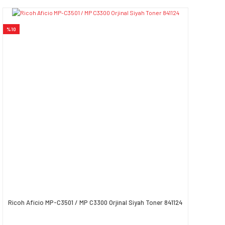
Yorum Yaz
Ürün resmi kalitesiz, bozuk veya görüntülenemiyor.
%10
Ürün açıklamasında eksik bilgiler bulunuyor.
Ürün bilgilerinde hatalar bulunuyor.
Ürün fiyatı diğer sitelerden daha pahalı.
Bu ürüne benzer farklı alternatifler olmalı.
Gönder
Ricoh Aficio MP-C3501 / MP C3300 Orjinal Siyah Toner 841124