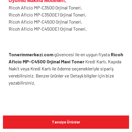
Uyumlu Makina Modelleri;
Ricoh Aficio MP-C3500 Orjinal Toneri,
Ricoh Aficio MP-C3500E1 Orjinal Toneri,
Ricoh Aficio MP-C4500 Orjinal Toneri,
Ricoh Aficio MP-C4500E1 Orjinal Toneri,
Tonerinmerkezi.com
güvencesi ile en uygun fiyata
Ricoh
Aficio MP-C4500 Orjinal Mavi Toner
Kredi Kartı, Kapıda
Nakit veya Kredi Kartı ile ödeme seçenekleriyle sipariş
verebilirsiniz. Benzer ürünler ve Detaylı bilgiler için bize
yazabilirsiniz.
Bu ürünün fiyat bilgisi, resim, ürün açıklamalarında ve diğer
konularda yetersiz gördüğünüz noktaları öneri formunu
Bu ürüne ilk yorumu siz yapın!
kullanarak tarafımıza iletebilirsiniz.
Tavsiye Ürünler
Görüş ve önerileriniz için teşekkür ederiz.