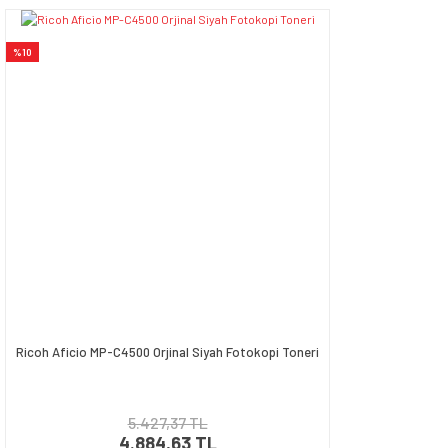
Yorum Yaz
Ürün resmi kalitesiz, bozuk veya görüntülenemiyor.
%10
Ürün açıklamasında eksik bilgiler bulunuyor.
Ürün bilgilerinde hatalar bulunuyor.
Ürün fiyatı diğer sitelerden daha pahalı.
Bu ürüne benzer farklı alternatifler olmalı.
Gönder
Ricoh Aficio MP-C4500 Orjinal Siyah Fotokopi Toneri
5.427,37 TL
4.884,63 TL