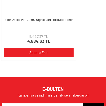
Ricoh Aficio MP-C4500 Orjinal Sarı Fotokopi Toneri
5.427,37 TL
4.884,63 TL
Sepete Ekle
E-BÜLTEN
Kampanya ve indirimlerden ilk sen haberdar ol!