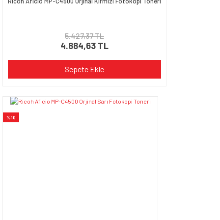
Ricoh Aficio MP-C4500 Orjinal Kırmızı Fotokopi Toneri
5.427,37 TL
4.884,63 TL
Sepete Ekle
%10