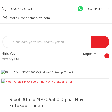
0 545 347 51 30
0 531 940 89 58
aydin@tonerinmerkezi.com
Giriş Yap
Sepetim
Üye Ol
veya
Ricoh Aficio MP-C4500 Orjinal Mavi
Fotokopi Toneri