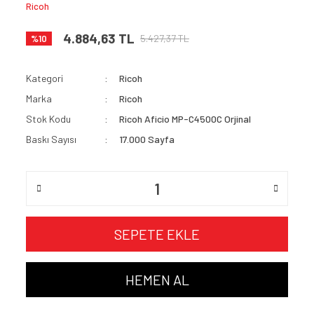
Ricoh
4.884,63 TL
5.427,37 TL
%10
Kategori
Ricoh
Marka
Ricoh
Stok Kodu
Ricoh Aficio MP-C4500C Orjinal
Baskı Sayısı
17.000 Sayfa
SEPETE EKLE
HEMEN AL