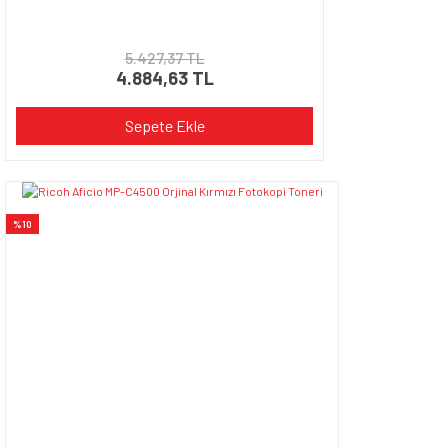
5.427,37 TL
4.884,63 TL
Sepete Ekle
%10