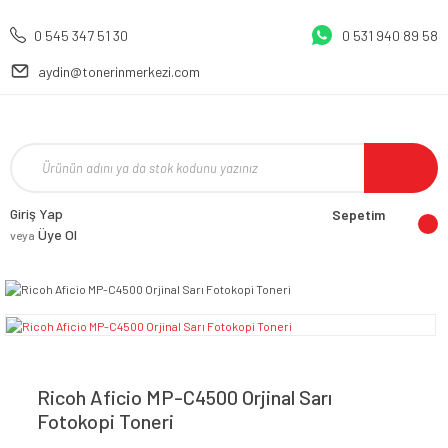
0 545 347 51 30
0 531 940 89 58
aydin@tonerinmerkezi.com
Giriş Yap
Sepetim
Üye Ol
veya
Ricoh Aficio MP-C4500 Orjinal Sarı
Fotokopi Toneri