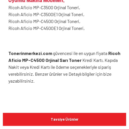
Uyumlu Makina Modelleri;
Ricoh Aficio MP-C3500 Orjinal Toneri,
Ricoh Aficio MP-C3500E1 Orjinal Toneri,
Ricoh Aficio MP-C4500 Orjinal Toneri,
Ricoh Aficio MP-C4500E1 Orjinal Toneri,
Tonerinmerkezi.com
güvencesi ile en uygun fiyata
Ricoh
Aficio MP-C4500 Orjinal Sarı Toner
Kredi Kartı, Kapıda
Nakit veya Kredi Kartı ile ödeme seçenekleriyle sipariş
verebilirsiniz. Benzer ürünler ve Detaylı bilgiler için bize
yazabilirsiniz.
Bu ürünün fiyat bilgisi, resim, ürün açıklamalarında ve diğer
konularda yetersiz gördüğünüz noktaları öneri formunu
Bu ürüne ilk yorumu siz yapın!
kullanarak tarafımıza iletebilirsiniz.
Tavsiye Ürünler
Görüş ve önerileriniz için teşekkür ederiz.