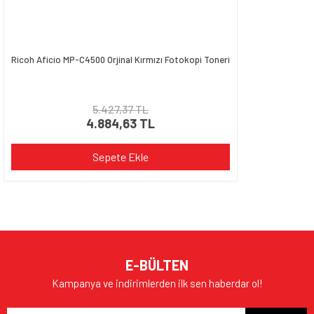
Ricoh Aficio MP-C4500 Orjinal Kırmızı Fotokopi Toneri
5.427,37 TL
4.884,63 TL
Sepete Ekle
E-BÜLTEN
Kampanya ve indirimlerden ilk sen haberdar ol!