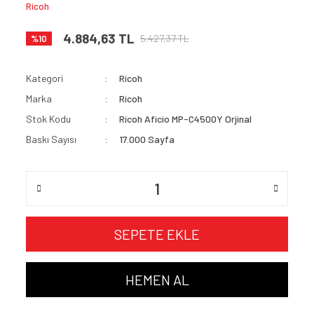
Ricoh
4.884,63 TL
5.427,37 TL
%10
Kategori
Ricoh
Marka
Ricoh
Stok Kodu
Ricoh Aficio MP-C4500Y Orjinal
Baskı Sayısı
17.000 Sayfa
SEPETE EKLE
HEMEN AL