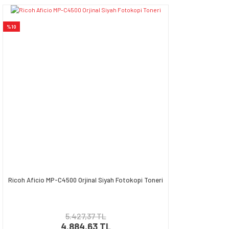
Yorum Yaz
Ürün resmi kalitesiz, bozuk veya görüntülenemiyor.
%10
Ürün açıklamasında eksik bilgiler bulunuyor.
Ürün bilgilerinde hatalar bulunuyor.
Ürün fiyatı diğer sitelerden daha pahalı.
Bu ürüne benzer farklı alternatifler olmalı.
Gönder
Ricoh Aficio MP-C4500 Orjinal Siyah Fotokopi Toneri
5.427,37 TL
4.884,63 TL